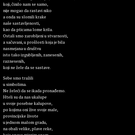
koji, činilo nam se samo,
nije mogao da rastavi niko
a onda su slomili krake
naše sastavljenosti,
kao da pticama lome krila.
Ostali smo zarobljeni u stvarnosti,
a sačuvani, u prošlosti koja je bila
nasmejana u društvu
isto tako izgubljenih, zanesenih,
raznesenih,
koji ne žele da se sastave.
Sebe smo tražili
u simbolima.
Ne želeći da se ikada pronađemo.
Hteli su da nas ukalupe
u svoje posebne kalupove,
po kojima oni žive svoje male,
provincijske živote
u jednom malom gradu,
na obali velike, plave reke,
koja spava mirnim snom