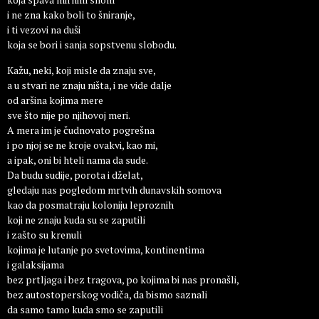
i ne zna kako boli to šniranje,
i ti vezovi na duši
koja se bori i sanja sopstvenu slobodu.
Kažu, neki, koji misle da znaju sve,
a u stvari ne znaju ništa, i ne vide dalje
od aršina kojima mere
sve što nije po njihovoj meri.
A mera im je čudnovato pogrešna
i po njoj se ne kroje ovakvi, kao mi,
a ipak, oni bi hteli nama da sude.
Da budu sudije, porota i dželat,
gledaju nas pogledom mrtvih dunavskih somova
kao da posmatraju koloniju leproznih
koji ne znaju kuda su se zaputili
i zašto su krenuli
kojima je lutanje po svetovima, kontinentima
i galaksijama
bez prtljaga i bez tragova, po kojima bi nas pronašli,
bez autostoperskog vodiča, da bismo saznali
da samo tamo kuda smo se zaputili