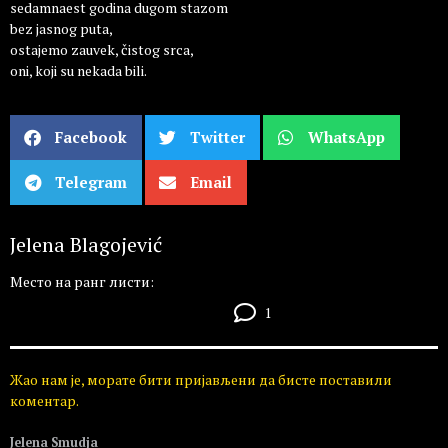
sedamnaest godina dugom stazom
bez jasnog puta,
ostajemo zauvek, čistog srca,
oni, koji su nekada bili.
Facebook
Twitter
WhatsApp
Telegram
Email
Jelena Blagojević
Место на ранг листи:
1
Жао нам је, морате бити пријављени да бисте поставили
коментар.
Jelena Smudja