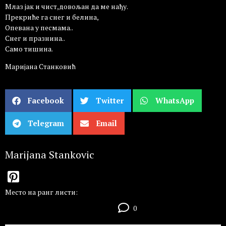
Млаз јак и чист,довољан да ме нађу.
Прекриће га снег и белина,
Опевана у песмама..
Снег и празнина..
Само тишина.
Маријана Станковић
Facebook
Twitter
WhatsApp
Telegram
Email
Marijana Stankovic
Место на ранг листи:
0