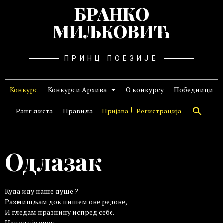
БРАНКО
МИЉКОВИЋ
ПРИНЦ ПОЕЗИЈЕ
Конкурс
Конкурси Архива
О конкурсу
Победници
Ранг листа
Правила
Пријава
Регистрација
Одлазак
Куда иду наше душе ?
Размишљам док пишем ове редове,
И гледам празнину испред себе.
Напољу је снег.