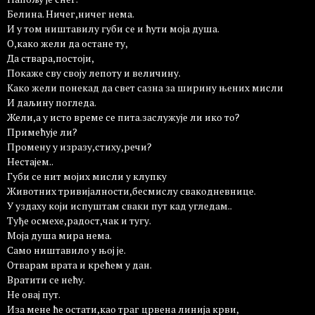
Белина. Ничег,ничег нема.
И у том ништавилу губи се и ћути моја душа.
О,како жели да остане ту,
Да ствара,постоји,
Покаже сву своју лепоту и величину.
Како жели понекад да свет сазна за ширину њених мисли
И даљину погледа.
Жели,а у исто време се пита.заслужује ли ико то?
Примећује ли?
Промену у изразу,стиху,речи?
Нестајем..
Губи се нит мојих мисли у клупку
Животних тривијалности,бесмислу свакодневнице.
У уздаху који испуштам сваки пут кад угледам..
Туђе осмехе,радост,чак и тугу.
Моја душа мира нема.
Само ништавило у њој је.
Отварам врата и крећем у дан.
Вратити се нећу.
Не овај пут.
Иза мене ће остати,као траг црвена линија крви,