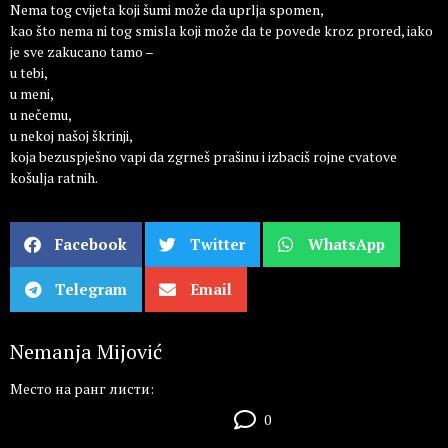
Nema tog cvijeta koji šumi može da uprlja spomen,
kao što nema ni tog smisla koji može da te povede kroz prored, iako
je sve zakucano tamo –
u tebi,
u meni,
u nečemu,
u nekoj našoj škrinji,
koja bezuspješno vapi da zgrneš prašinu i izbaciš rojne cvatove
košulja ratnih.
Facebook
Twitter
WhatsApp
Telegram
Email
Nemanja Mijović
Место на ранг листи:
0