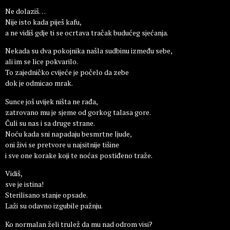
Ne dolaziš…
Nije isto kada piješ kafu,
a ne vidiš gdje ti se ocrtava tračak budućeg sjećanja.
Nekada su dva pokojnika našla sudbinu između sebe,
ali im se lice pokvarilo.
To zajedničko cvijeće je počelo da zebe
dok je odmicao mrak.
Sunce još uvijek ništa ne rađa,
zatrovano mu je sjeme od gorkog talasa gore.
Čuli su nas i sa druge strane.
Noću kada sni napadaju besmrtne ljude,
oni živi se pretvore u najsitnije tišine
i sve one korake koji te noćas postiđeno traže.
Vidiš,
sve je istina!
Sterilisano stanje opsade.
Laži su odavno izgubile pažnju.
Ko normalan želi trulež da mu nad odrom visi?