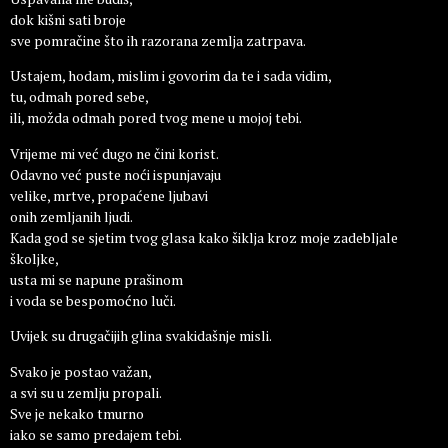
dok kišni sati broje
sve pomračine što ih razorana zemlja zatrpava.
Ustajem, hodam, mislim i govorim da te i sada vidim,
tu, odmah pored sebe,
ili, možda odmah pored tvog mene u mojoj tebi.
Vrijeme mi već dugo ne čini korist.
Odavno već puste noći ispunjavaju
velike, mrtve, propaćene ljubavi
onih zemljanih ljudi.
Kada god se sjetim tvog glasa kako šiklja kroz moje zadebljale
školjke,
usta mi se napune prašinom
i voda se bespomoćno luči.
Uvijek su drugačijih glina svakidašnje misli.
Svako je postao važan,
a svi su u zemlju propali.
Sve je nekako tmurno
iako se samo predajem tebi.