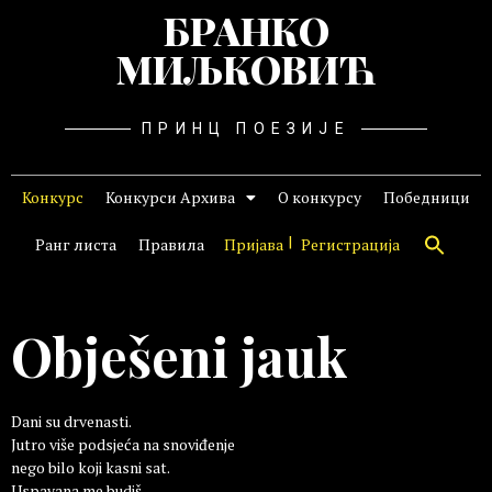
БРАНКО
МИЉКОВИЋ
ПРИНЦ ПОЕЗИЈЕ
Конкурс
Конкурси Архива
О конкурсу
Победници
Ранг листа
Правила
Пријава
Регистрација
Obješeni jauk
Dani su drvenasti.
Jutro više podsjeća na snoviđenje
nego bilo koji kasni sat.
Uspavana me budiš,