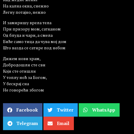
На кална окна, снежно
Легну потајно, нежно
И замиришу врела тела
При призору мом, сатканом
Од блуда и чари, а смела
Биће само тица да чува мој дом
Што вазда се сатире под небом
Дижем нови храм,
Добродошли сте сви
Који сте отишли
У топлу ноћ за Богом,
У бескрај сна
Не говорећи збогом
Facebook
Twitter
WhatsApp
Telegram
Email