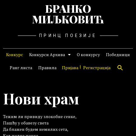
БРАНКО
МИЉКОВИЋ
ПРИНЦ ПОЕЗИЈЕ
Конкурс
Конкурси Архива
О конкурсу
Победници
Ранг листа
Правила
Пријава
Регистрација
Нови храм
Тежим ли привиду злокобне сенке,
Пашћу у обавезу света
Да блажен будем немилих сета,
Кад жедне женке