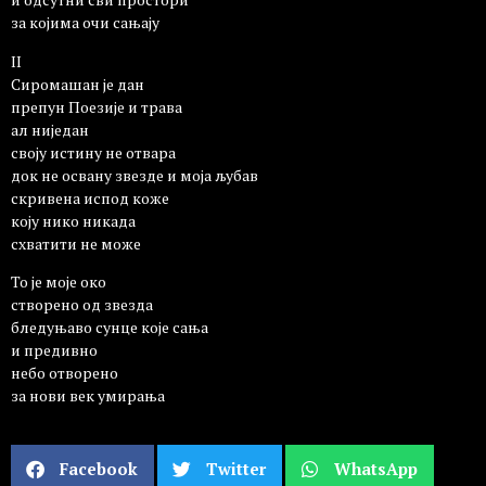
за којима очи сањају
II
Сиромашан је дан
препун Поезије и трава
ал ниједан
своју истину не отвара
док не освану звезде и моја љубав
скривена испод коже
коју нико никада
схватити не може
То је моје око
створено од звезда
бледуњаво сунце које сања
и предивно
небо отворено
за нови век умирања
Facebook
Twitter
WhatsApp