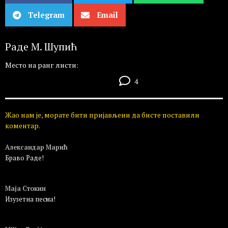
Telegram
Email
Раде M. Шупић
Место на ранг листи:
4
Жао нам је, морате бити пријављени да бисте поставили
коментар.
Александар Марић
Браво Раде!
Пријавите се да бисте одговорили
Маја Стокин
Изузетна песма!
Пријавите се да бисте одговорили