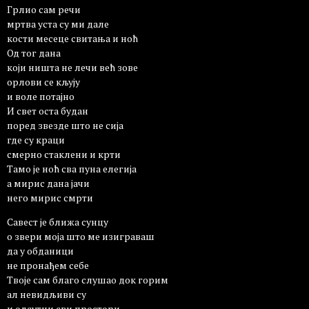
Грлио сам речи
мртва уста су ми дале
кости месеце свитања и ноћ
Од тог дана
који ништа не лечи већ зове
орлови се кљују
и воле потајно
И свет оста будан
поред звезде што не сија
где су краци
смерно стаклени и крти
Тамо је ноћ сва пуна елегија
а мирис дана јачи
него мирис смрти
Савест је ближа сунцу
о звери моја што ме изиграваш
да у обданици
не пронађем себе
Твоје сам благо слушао док горим
ал невидљиви су
и одсутни сви простори