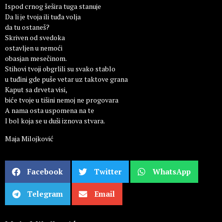
Ispod crnog šešira tuga stanuje
Da li je tvoja ili tuđa volja
da tu ostaneš?
Skriven od svedoka
ostavljen u nemoći
obasjan mesečinom.
Stihovi tvoji obgrlili su svako stablo
u tuđini gde puše vetar uz taktove grana
Kaput sa drveta visi,
biće tvoje u tišini nemoj ne progovara
A nama osta uspomena na te
I bol koja se u duši iznova stvara.
Maja Milojković
Facebook
Twitter
WhatsApp
Telegram
Email