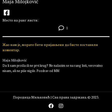
Maja Milojković
Место на ранг листи:
1
Жао нам је, морате бити пријављени да бисте поставили
коментар.
Maja Milojković
Da li sam prošla ili ne prvi krug? Ne nalazim se na rang listi, verovatno
nisam, ali ne piše nigde. Pozdrav od MM
Пријавите се да бисте одговорили
Породица Миљковић | Сва права задржана. © 2023.