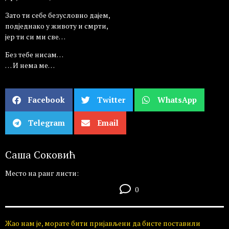
Зато ти себе безусловно дајем,
подједнако у животу и смрти,
јер ти си ми све…
Без тебе нисам…
… И нема ме…
Facebook
Twitter
WhatsApp
Telegram
Email
Саша Соковић
Место на ранг листи:
0
Жао нам је, морате бити пријављени да бисте поставили