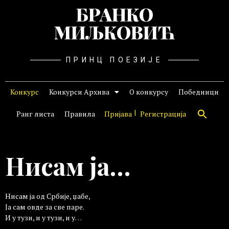
БРАНКО
МИЉКОВИЋ
ПРИНЦ ПОЕЗИЈЕ
Конкурс
Конкурси Архива
О конкурсу
Победници
Ранг листа
Правила
Пријава
Регистрација
Нисам ја…
Нисам ја од Србије, џабе,
Ја сам овде за све паре.
И у тузи, и у тузи, и у…