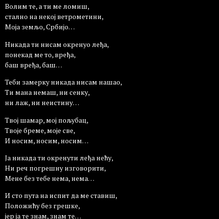
Волим те, а ти ме ломиш,
стално на некој ветрометини,
Моја земљо, Србијо…
Никада ти нисам окренуо леђа,
понекад ме то, вређа,
баш вређа, баш…
Теби замерку никада нисам нашао,
Ти мана немаш, ни сенку,
ни лаж, ни неистину…
Твој шамар, мој пољубац,
Твоје бреме, моје све,
И носим, носим, носим…
Ја никада ти окренути леђа нећу,
Ни реч погрешну изговорити,
Мене без тебе нема, нема…
И сто пута на испит да ме ставиш,
Положићу без грешке,
јер ја те знам, знам те…