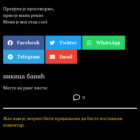
Прекјуче је проговорио,
прво је мали рекао:
Мени је мој отац cool.
Facebook
Twitter
WhatsApp
Telegram
Email
никица банић
Место на ранг листи:
0
Жао нам је, морате бити пријављени да бисте поставили
коментар.