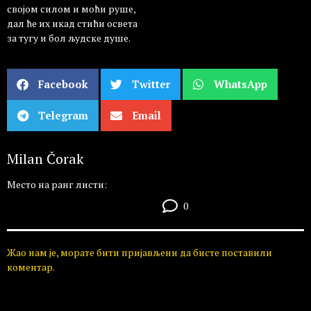
својом силом и моћи руше,
дал ће их икад стићи освета
за тугу и бол људске душе.
Facebook
Twitter
WhatsApp
Telegram
Email
Milan Čorak
Место на ранг листи:
0
Жао нам је, морате бити пријављени да бисте поставили
коментар.