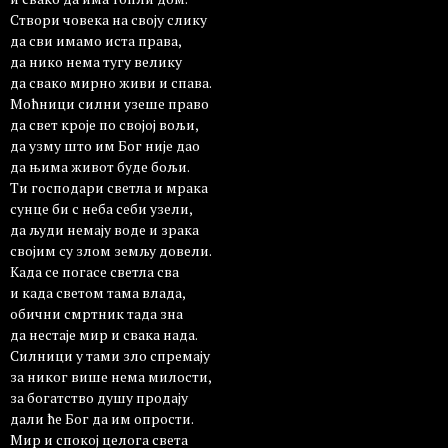
Створи човека на своју слику
да сви имамо иста права,
да нико нема тугу велику
да свако мирно живи и спава.
Моћници силни узеше право
да свет кроје по својој вољи,
да узму што им Бог није дао
да њима живот буде бољи.
Ти господари светла и мрака
сунце би с неба себи узели,
да људи немају воде и зрака
својим су злом земљу довели.
Када се погасе светла сва
и када светом тама влада,
обични смртник тада зна
да нестаје мир и свака нада.
Силници у тами зло спремају
за никог више нема милости,
за богатство душу продају
дали ће Бог да им опрости.
Мир и спокој целога света