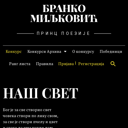
БРАНКО
МИЉКОВИЋ
ПРИНЦ ПОЕЗИЈЕ
Конкурс
Конкурси Архива
О конкурсу
Победници
Ранг листа
Правила
Пријава
Регистрација
НАШ СВЕТ
Бог је за све створио свет
човека створи по лику свом,
за све je створи пчелу и цвет
и свако да има топли дом.