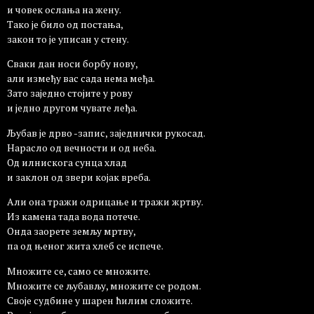
и човек ослања на жену.
Тако је било од постања,
закон то је уписан у стену.
Сваки дан носи борбу нову,
али између вас сада нема међа.
Зато заједно стојите у рову
и једно другом чувате леђа.
Љубав је дрво -запис, заједнички рукосад.
Нарасло од вечности и од неба.
Од илнискога сунца хлад
и заклон од звери којак вреба.
Али она тражи одрицање и тражи жртву.
Из камена тада вода потече.
Онда заорете земљу мртву,
па од њеног жита хлеб се испече.
Множите се, само се множите.
Множите се љубављу, множите се родом.
Своје судбине у шарен ћилим сложите.