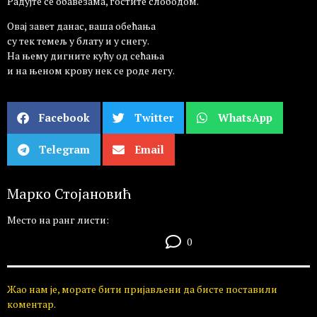
Радујте се обавезама, гостите слободом.
Овај завет данас, ваша обећања
су тек темељ у блату и у снегу.
На њему дигните кућу од сећања
и на њеном крову нек се роде легу.
Facebook
Twitter
WhatsApp
Telegram
Email
Марко Стојановић
Место на ранг листи:
0
Жао нам је, морате бити пријављени да бисте поставили
коментар.