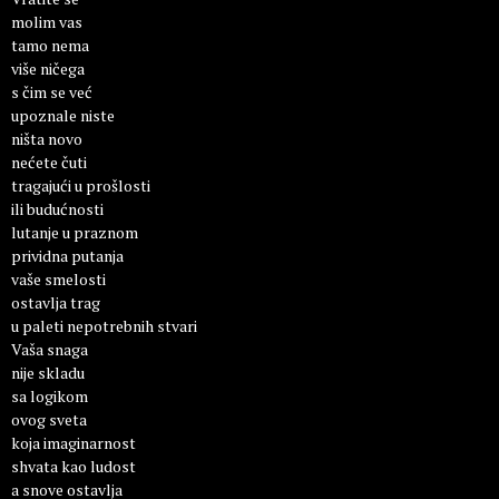
molim vas
tamo nema
više ničega
s čim se već
upoznale niste
ništa novo
nećete čuti
tragajući u prošlosti
ili budućnosti
lutanje u praznom
prividna putanja
vaše smelosti
ostavlja trag
u paleti nepotrebnih stvari
Vaša snaga
nije skladu
sa logikom
ovog sveta
koja imaginarnost
shvata kao ludost
a snove ostavlja