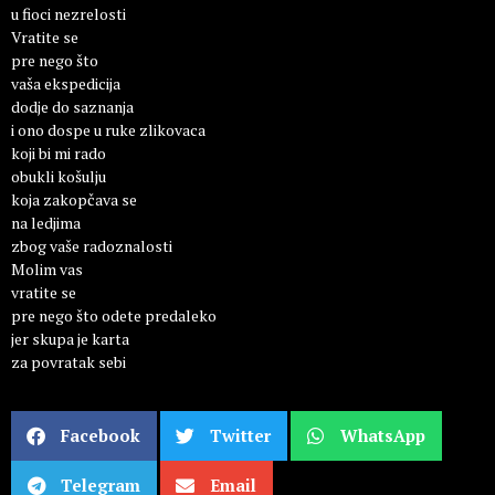
u fioci nezrelosti
Vratite se
pre nego što
vaša ekspedicija
dodje do saznanja
i ono dospe u ruke zlikovaca
koji bi mi rado
obukli košulju
koja zakopčava se
na ledjima
zbog vaše radoznalosti
Molim vas
vratite se
pre nego što odete predaleko
jer skupa je karta
za povratak sebi
Facebook
Twitter
WhatsApp
Telegram
Email