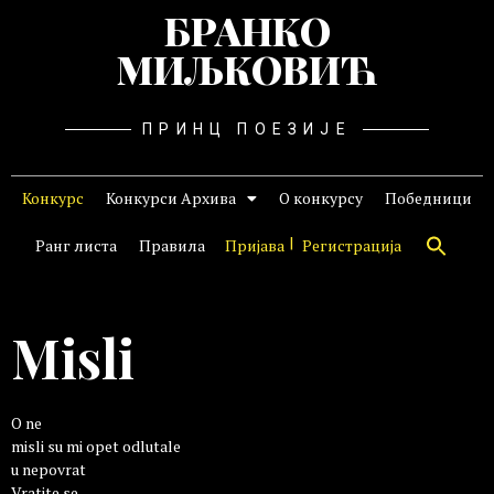
БРАНКО
МИЉКОВИЋ
ПРИНЦ ПОЕЗИЈЕ
Конкурс
Конкурси Архива
О конкурсу
Победници
Ранг листа
Правила
Пријава
Регистрација
Misli
O ne
misli su mi opet odlutale
u nepovrat
Vratite se