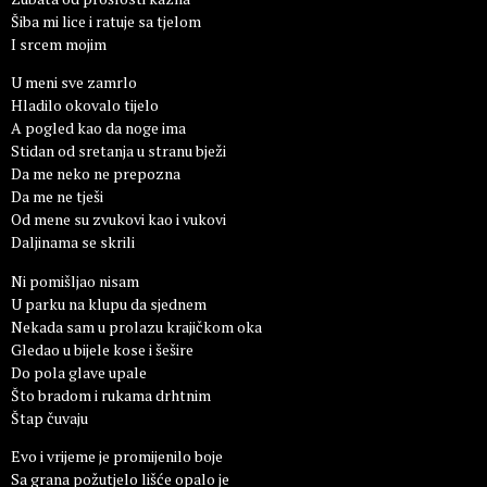
Šiba mi lice i ratuje sa tjelom
I srcem mojim
U meni sve zamrlo
Hladilo okovalo tijelo
A pogled kao da noge ima
Stidan od sretanja u stranu bježi
Da me neko ne prepozna
Da me ne tješi
Od mene su zvukovi kao i vukovi
Daljinama se skrili
Ni pomišljao nisam
U parku na klupu da sjednem
Nekada sam u prolazu krajičkom oka
Gledao u bijele kose i šešire
Do pola glave upale
Što bradom i rukama drhtnim
Štap čuvaju
Evo i vrijeme je promijenilo boje
Sa grana požutjelo lišće opalo je