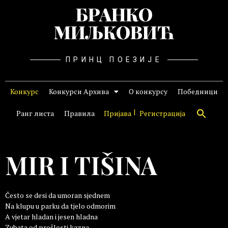
БРАНКО
МИЉКОВИЋ
ПРИНЦ ПОЕЗИЈЕ
Конкурс
Конкурси Архива
О конкурсу
Победници
Ранг листа
Правила
Пријава
Регистрација
MIR I TIŠINA
Često se desi da umoran sjednem
Na klupu u parku da tjelo odmorim
A vjetar hladan i jesen hladna
Zubata od prošlosti kazna