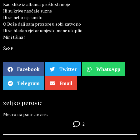
Kao slike iz albuma prošlosti moje
Ili su krive naočale suzne
Ili se nebo nije umilo
O Bože dali sam prozore u sobi zatvorio
Ili se hladan vjetar umjesto mene utoplio
Mir i tišina !
ŽeSP
Facebook
Twitter
WhatsApp
Telegram
Email
zeljko perovic
Место на ранг листи:
2