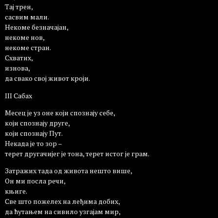
Тај трен,
сасвим мали.
Некоме безначајан,
некоме нов,
некоме стран.
Схватих,
изнова,
да свако свој живот кроји.
III Сабах
Месец је уз оне који спознају себе,
који спознају друге,
који спознају Пут.
Некада је то зор –
терет другачијег је тона, терет истог је грам.
Затражих тада од живота нешто више,
Он ми посла речи,
књиге.
Све што пожелех на леђима добих,
да ћутањем на сивило узгајам мир,