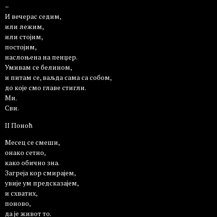
–
И вечерас седим,
или лежим,
или стојим,
постојим,
наслоњена на пенџер.
Умивам се белином,
и питам се, ваљда сама са собом,
до које смо главе стигли.
Ми.
Сви.
II Поноћ
Месец се смеши,
онако сетно,
како обично зна.
Загреја кор смирајем,
увије ум предсказајем,
и схватих,
поново,
да је живот то.