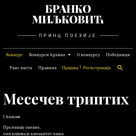
БРАНКО
МИЉКОВИЋ
ПРИНЦ ПОЕЗИЈЕ
Конкурс
Конкурси Архива
О конкурсу
Победници
Ранг листа
Правила
Пријава
Регистрација
Месечев триптих
I Акшам
Проливају океане,
они којима је капацитет чаша.