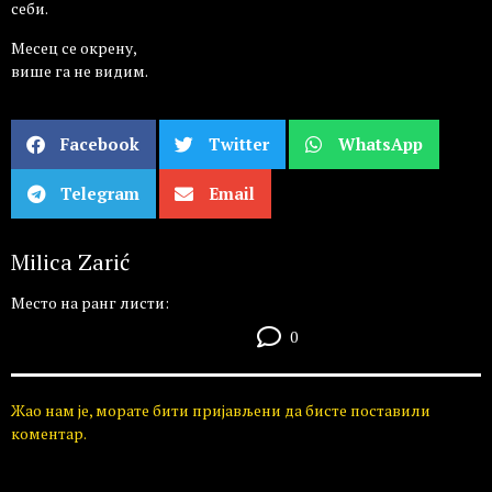
себи.
Месец се окрену,
више га не видим.
Facebook
Twitter
WhatsApp
Telegram
Email
Milica Zarić
Место на ранг листи:
0
Жао нам је, морате бити пријављени да бисте поставили
коментар.