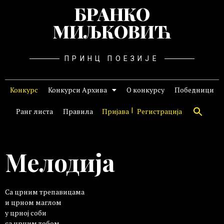
БРАНКО
МИЉКОВИЋ
ПРИНЦ ПОЕЗИЈЕ
Конкурс
Конкурси Архива
О конкурсу
Победници
Ранг листа
Правила
Пријава
Регистрација
Мелодија
Са црним трепавицама
и црном маглом
у црној соби
са црним тобом