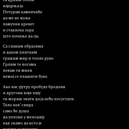
најцрња ја.
Потурам каменчиће
да ме не жуља
памучни кревет
и стаклена зора
што почиње да сја.
Са сланим образима
и дахом плитким
тражим мир и топле руке.
Грлим те ногама
певам ти мили
немој се плашити буке.
Ако нас ујутру пробуде бродови
и другови који пију
ти мораш знати да ја нећу посустати.
Тело нек’ свира
само ће душа
да уплови у мелодију
кад знамо да исто је
певати и умирати.