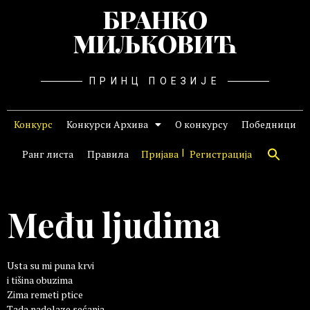
БРАНКО
МИЉКОВИЋ
ПРИНЦ ПОЕЗИЈЕ
Конкурс
Конкурси Архива
О конкурсу
Победници
Ранг листа
Правила
Пријава
Регистрација
Među ljudima
Usta su mi puna krvi
i tišina obuzima
Zima remeti ptice
Tada nadolaze sećanja