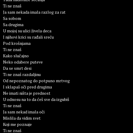
Ti ne znaš
Ja sam nekada imala razlog za rat
Sa sobom
Sa drugima
U mojoj su ulici živela deca
I njihovi krici su rađali sreću
Pod krošnjama
Ti ne znaš
Kako slučajno
Neko odabere puteve
Da se smrt desi
Ti ne znaš razdaljinu
Od nepoznatog do potpuno mrtvog
I sklapaš oči pred drugima
Ne imati ništa je prednost
U odnosu na to da ćeš sve da izgubiš
Ti ne znaš
Ja sam nekad imala oči
Mislila da vidim svet
Koji me poznaje
Ti ne znaš