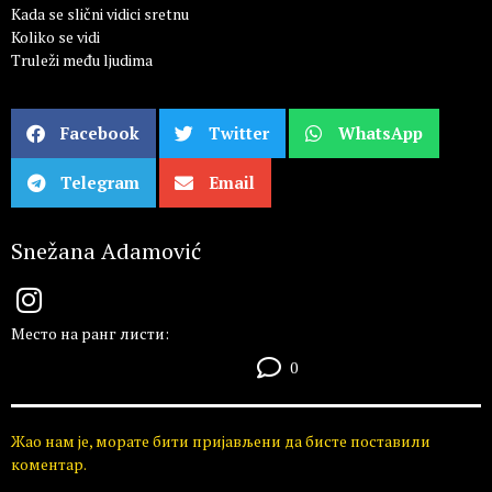
Kada se slični vidici sretnu
Koliko se vidi
Truleži među ljudima
Facebook
Twitter
WhatsApp
Telegram
Email
Snežana Adamović
Место на ранг листи:
0
Жао нам је, морате бити пријављени да бисте поставили
коментар.