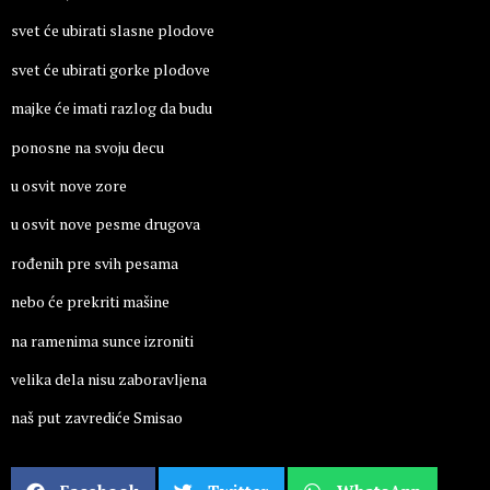
svet će ubirati slasne plodove
svet će ubirati gorke plodove
majke će imati razlog da budu
ponosne na svoju decu
u osvit nove zore
u osvit nove pesme drugova
rođenih pre svih pesama
nebo će prekriti mašine
na ramenima sunce izroniti
velika dela nisu zaboravljena
naš put zavrediće Smisao