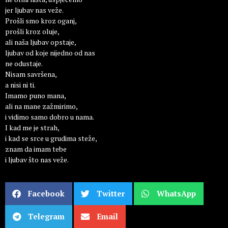
jer ljubav nas veže.
Prošli smo kroz oganj,
prošli kroz oluje,
ali naša ljubav opstaje,
ljubav od koje nijedno od nas
ne odustaje.
Nisam savršena,
a nisi ni ti.
Imamo puno mana,
ali na mane zažmirimo,
i vidimo samo dobro u nama.
I kad me je strah,
i kad se srce u grudima steže,
znam da imam tebe
i ljubav što nas veže.
Facebook
Twitter
WhatsApp
Telegram
Email