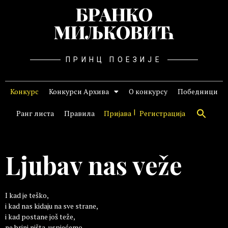
БРАНКО
МИЉКОВИЋ
ПРИНЦ ПОЕЗИЈЕ
Конкурс
Конкурси Архива
О конкурсу
Победници
Ранг листа
Правила
Пријава
Регистрација
Ljubav nas veže
I kad je teško,
i kad nas kidaju na sve strane,
i kad postane još teže,
ne brini ništa, uspjećemo