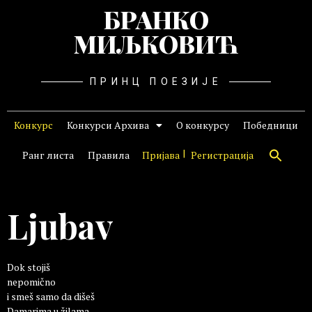
БРАНКО
МИЉКОВИЋ
ПРИНЦ ПОЕЗИЈЕ
Конкурс
Конкурси Архива
О конкурсу
Победници
Ранг листа
Правила
Пријава
Регистрација
Ljubav
Dok stojiš
nepomično
i smeš samo da dišeš
Damarima u žilama