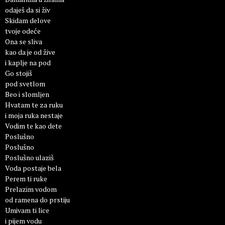
odaješ da si živ
Skidam delove
tvoje odeće
Ona se sliva
kao da je od žive
i kaplje na pod
Go stojiš
pod svetlom
Beo i slomljen
Hvatam te za ruku
i moja ruka nestaje
Vodim te kao dete
Poslušno
Poslušno
Poslušno ulaziš
Voda postaje bela
Perem ti ruke
Prelazim vodom
od ramena do prstiju
Umivam ti lice
i pijem vodu