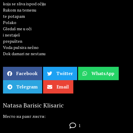
koja se sliva ispod očiju
Rukom na temenu
te potapam
Polako
Gledaš me u oči
i nestaješ
prepušten
Voda pulsira nežno
Dok damari ne nestanu
Facebook
Twitter
WhatsApp
Telegram
Email
Natasa Barisic Klisaric
Место на ранг листи:
1