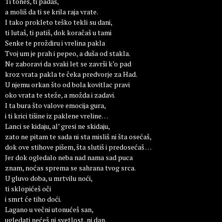
Ti toneš, ti padaš,
a moliš da ti se krila raja vrate.
I tako prokleto teško tekli su dani,
ti lutaš, ti patiš, dok koračaš u tami
Senke te proždiru i vrelina pakla
Tvoj um je prah i pepeo, a duša od stakla.
Ne zaboravi da svaki let se završi k’o pad
kroz vrata pakla te čeka predvorje za Had.
U njemu orkan što od bola kovitlac pravi
oko vrata te steže, a možda i zadavi.
I ta bura što valove emocija gura,
i ti krici tišine iz paklene vreline…
Lanci se kidaju, al’ gresi ne skidaju,
zato ne pitam te sada ni sta misliš ni šta osećaš,
dok ove stihove pišem, šta slutiš i predosećaš …
Jer dok ogledalo neba nad nama sad puca
znam, noćas sprema se sahrana tvog srca.
U gluvo doba, u mrtvilu noći,
ti sklopićeš oči
i smrt će tiho doći.
Lagano u večni utonućeš san,
ugledati nećeš ni svetlost, ni dan.