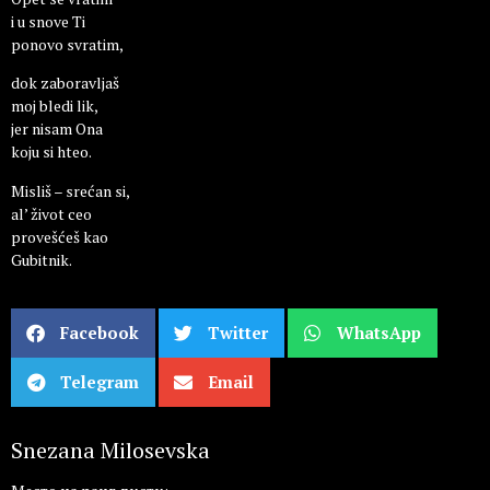
i u snove Ti
ponovo svratim,
dok zaboravljaš
moj bledi lik,
jer nisam Ona
koju si hteo.
Misliš – srećan si,
al’ život ceo
provešćeš kao
Gubitnik.
Facebook
Twitter
WhatsApp
Telegram
Email
Snezana Milosevska