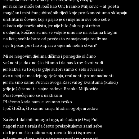
jer niko ne može biti baš kao On; Branko Miljković – al poeta
magičan i mističan; ubitačnih riječi koje protkanost uma sklapaju
unitilitarni čovjek koji spajao je osmijehom sve oko sebe
nikada nije tražio ništa, jer nije bilo čak ni potrebno
u odijelu; koščice su mu se vidjele umorne na rukama blagim
na licu; svehle bore od prečesto zamajavanja realizma
nije li pisac postao zapravo vijesnik nekih stvari?
Mi se njegovim djelima dičimo i ponegdje sličimo
važnost je da ono što čitamo i da nas kroz život vodi
jer kakva su to djela gdje autori samo o sebi stvaraju
ako u njoj nema idejnog rješenja, realnosti promenadnosti
jer mi smo samo Putnici ovoga Rascvalog kvantuma (kubici)
gdje još čitamo te sjajne radove Branka Miljkovića
Poistovjećujemo se s usklikom
Plačemo kada nam je iznimno teško
I još štošta, što samo znaju hladni i ogoljeni zidovi
Za život dali bih mnogo toga, ali čudan je Ovaj Put
nagoni nas tjeraju da često preispitujemo sami sebe
da li je ono što radimo zapravo toliko i ispravno
u čemu griješimo, gdje odgovore možemo pronaći