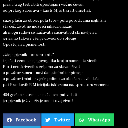
pisani trag treba biti opostojan i vječno čuvan
od prekog zaborava – kao B.M; artikraft umjetnik
suze plaču za oboje; pola tebi – pola porodicama najbližih
šta ćeš; život ne može ići nikada unazad
ali mogu radovi se izučavati i sačuvati od skrnavljenja
jer samo takvo rješenje dovodi do solucije
Opostojanja pismenosti!
„živ je pjesnik – on umro nije“
i sjećati ćemo se njegovog lika kraj ornamenata vičnih
Porti neotkrivenih u željama za slavan život
u pozdrav suncu – novi dan, simbol inspiracije
u pozdrav tmini – svijeće palimo za olakšanje svih duša
pa i Brankovih B.M inicijala isklesana na…prostoru vremena
404 greška sistema se neće ovaj put vidjeti
jer pjesnik je živ – živ je onda i ovaj život!
Facebook
Twitter
WhatsApp