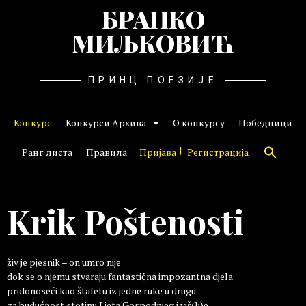
БРАНКО
МИЉКОВИЋ
ПРИНЦ ПОЕЗИЈЕ
Конкурс
Конкурси Архива
О конкурсу
Победници
Ранг листа
Правила
Пријава
Регистрација
Krik Poštenosti
živ je pjesnik – on umro nije
dok se o njemu stvaraju fantastična impozantna djela
pridonoseći kao štafetu iz jedne ruke u drugu
za budućnost stotinu Ljeta Gospodnjeg i viš(lj)e