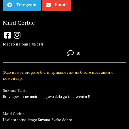
Telegram
Email
Maid Corbic
Место на ранг листи:
10
Жао нам је, морате бити пријављени да бисте поставили
коментар.
Suzana Tasic
Bravo,pesnik ne umire,njegova dela ga čine večnim !!!
Пријавите се да бисте одговорили
Maid Corbic
Hvala srdačno draga Suzana. Svako dobro.
Пријавите се да бисте одговорили