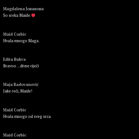
Magdalena Јованова
So sreka Maide.
Пријавите се да бисте одговорили
Maid Corbic
Hvala mnogo Maga.
Пријавите се да бисте одговорили
Edita Bukva
Bravoo …divne riječi
Пријавите се да бисте одговорили
Маја Radovanović
Jake reči, Maide!
Пријавите се да бисте одговорили
Maid Corbic
Hvala mnogo od sveg srca.
Пријавите се да бисте одговорили
Maid Corbic