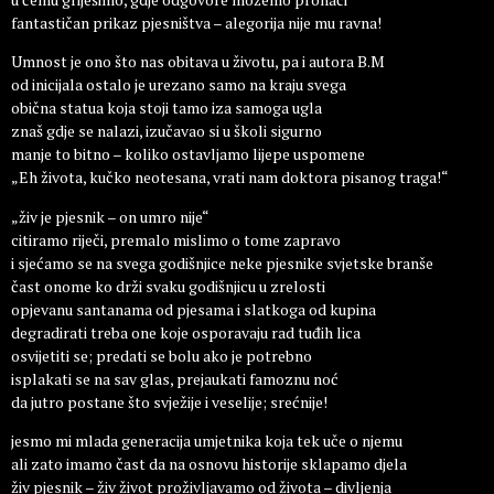
fantastičan prikaz pjesništva – alegorija nije mu ravna!
Umnost je ono što nas obitava u životu, pa i autora B.M
od inicijala ostalo je urezano samo na kraju svega
obična statua koja stoji tamo iza samoga ugla
znaš gdje se nalazi, izučavao si u školi sigurno
manje to bitno – koliko ostavljamo lijepe uspomene
„Eh života, kučko neotesana, vrati nam doktora pisanog traga!“
„živ je pjesnik – on umro nije“
citiramo riječi, premalo mislimo o tome zapravo
i sjećamo se na svega godišnjice neke pjesnike svjetske branše
čast onome ko drži svaku godišnjicu u zrelosti
opjevanu santanama od pjesama i slatkoga od kupina
degradirati treba one koje osporavaju rad tuđih lica
osvijetiti se; predati se bolu ako je potrebno
isplakati se na sav glas, prejaukati famoznu noć
da jutro postane što svježije i veselije; srećnije!
jesmo mi mlada generacija umjetnika koja tek uče o njemu
ali zato imamo čast da na osnovu historije sklapamo djela
živ pjesnik – živ život proživljavamo od života – divljenja