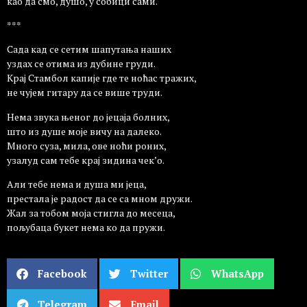
као да смо, душо, у собици сами.
***
Сада кад се сетим шапутања наших
уздах се отима из дубине груди.
Крај Стамбол капије где те ноћас тражих,
не чујем гитару да се више труди.
Нема звука њеног до јецаја болних,
што из душе моје вичу на далеко.
Много суза, мила, ове ноћи роних,
узалуд сам тебе крај зидина чек’о.
Али тебе нема и душа ми јеца,
престала је радост да се са мном дружи.
Жал за тобом моја стигла до месеца,
пољубаца букет нема ко да пружи.
Facebook
Twitter
WhatsApp
Telegram
Email