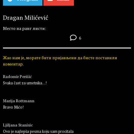
Dragan Milićević
Место на ранг листи:
6
Жао нам је, морате бити пријављени да бисте поставили
коментар.
Radomir Perišić
Svaka čast za umetnika…!
Пријавите се да бисте одговорили
Marija Rottmann
Bravo Mićo!
Пријавите се да бисте одговорили
Ljiljana Stanisic
Ovo je najlepša pesma koju sam procitala