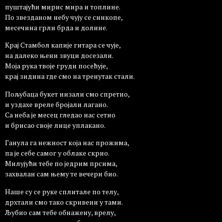
пуштајући мирис мира и топлине.
По звезданом небу чују се синкопе,
месечина грли брда и долине.
Крај Стамбол капије гитара се чује,
на далеко њени звуци досезали.
Моја рука твоје груди посећује,
крај зидина где смо на тренутак стали.
Пољубаца букет низали смо спретно,
и уздахе вреле бројали лагано.
Са неба је месец гледао нас сетно
и брисао своје лице уплакано.
Ганула га нежност која нас прожима,
па је себе самог у облаке скрио.
Милујући тебе по једрим прсима,
захвалан сам њему те вечери био.
Наше су се руке сплитале по телу,
дрхтали смо тако скривени у тами.
Љубио сам тебе обнажену, врелу,