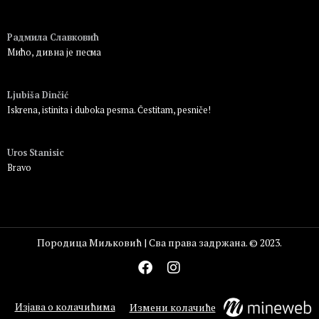
Пријавите се да бисте одговорили
Радмила Славковић
Мићо, дивна је песма
Пријавите се да бисте одговорили
Ljubiša Dinčić
Iskrena, istinita i duboka pesma. Čestitam, pesniče!
Пријавите се да бисте одговорили
Uros Stanisic
Bravo
Пријавите се да бисте одговорили
Породица Миљковић | Сва права задржана. © 2023.
Изјава о колачићима
Измени колачиће