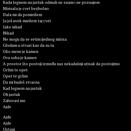
Kada legnem na jastuk odmah ne znam i ne poznajem
Mirisala je cvet bezbolno
Dala mi da pomirišem
Ja još uvek mirišem taj cvet
Iako nikad
Nikad
Ne mogu da se setim ijednog mirisa
Gledam u stvari kao da su tu
Oko mene je kamen
Ova soba je kamen
A prostor što postoji između nas nekadašnji utisak da postojimo
Grlim te opet
Opet te grlim
Da mi budeš stvarna
Kad legnem na jastuk
Oh jastuk
Zaboravi me
Ajde
Ajde
Ajde
Ustani