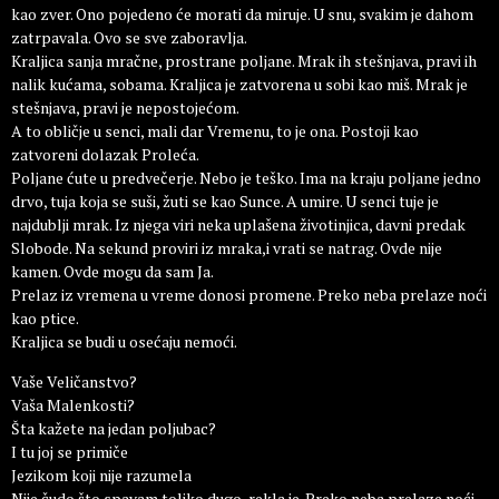
kao zver. Ono pojedeno će morati da miruje. U snu, svakim je dahom
zatrpavala. Ovo se sve zaboravlja.
Kraljica sanja mračne, prostrane poljane. Mrak ih stešnjava, pravi ih
nalik kućama, sobama. Kraljica je zatvorena u sobi kao miš. Mrak je
stešnjava, pravi je nepostojećom.
A to obličje u senci, mali dar Vremenu, to je ona. Postoji kao
zatvoreni dolazak Proleća.
Poljane ćute u predvečerje. Nebo je teško. Ima na kraju poljane jedno
drvo, tuja koja se suši, žuti se kao Sunce. A umire. U senci tuje je
najdublji mrak. Iz njega viri neka uplašena životinjica, davni predak
Slobode. Na sekund proviri iz mraka,i vrati se natrag. Ovde nije
kamen. Ovde mogu da sam Ja.
Prelaz iz vremena u vreme donosi promene. Preko neba prelaze noći
kao ptice.
Kraljica se budi u osećaju nemoći.
Vaše Veličanstvo?
Vaša Malenkosti?
Šta kažete na jedan poljubac?
I tu joj se primiče
Jezikom koji nije razumela
Nije čudo što spavam toliko dugo, rekla je. Preko neba prelaze noći