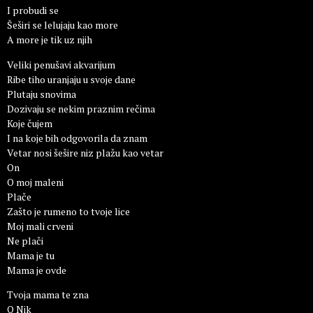
I probudi se
Šeširi se lelujaju kao more
A more je tik uz njih
Veliki penušavi akvarijum
Ribe tiho uranjaju u svoje dane
Plutaju snovima
Dozivaju se nekim praznim rečima
Koje čujem
I na koje bih odgovorila da znam
Vetar nosi šešire niz plažu kao vetar
On
O moj maleni
Plače
Zašto je rumeno to tvoje lice
Moj mali crveni
Ne plači
Mama je tu
Mama je ovde
Tvoja mama te zna
O Nik