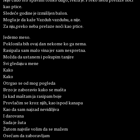
kao ptice.
Sledeće godine je izmišljen balon.
Mogla je da kaže Vazduh vazduhu, a nije.
Za nju,preko neba prelaze noći kao ptice.
Jedemo meso.
Poklonila bih ovaj dan nekome ko ga nema.
Rasipala sam malo vina jer sam nespretna.
Možda da ustanem i pokupim tanjire
Svi gledaju u mene
Kako
Kako
Otrgao se od mog pogleda
Brzo je zaboravio kako se mašta
Ja kad maštam ja rasipam boje
Provlačim se kroz njih, kao ispod kanapa
Kao da sam najzad nevidiljiva
I darovana
Sada je žuta
Žutom najviše volim da se mažem
Osećam da zaboravljam