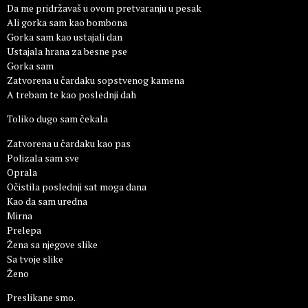
Da me pridržavaš u ovom pretvaranju u pesak
Ali gorka sam kao bombona
Gorka sam kao ustajali dan
Ustajala hrana za besne pse
Gorka sam
Zatvorena u čardaku sopstvenog kamena
A trebam te kao poslednji dah
Toliko dugo sam čekala
Zatvorena u čardaku kao pas
Polizala sam sve
Oprala
Očistila poslednji sat moga dana
Kao da sam uredna
Mirna
Prelepa
Žena sa njegove slike
Sa tvoje slike
Ženo
Preslikane smo.