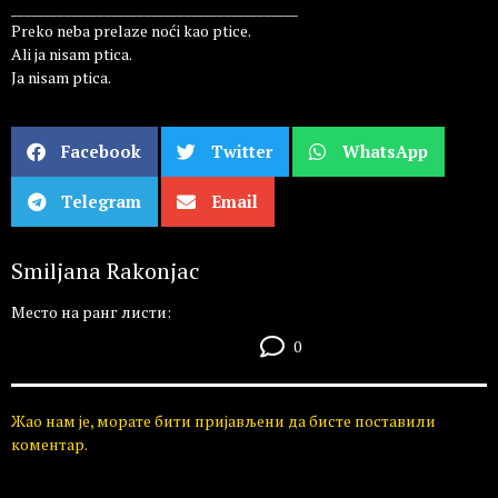
___________________________________________
Preko neba prelaze noći kao ptice.
Ali ja nisam ptica.
Ja nisam ptica.
Facebook
Twitter
WhatsApp
Telegram
Email
Smiljana Rakonjac
Место на ранг листи:
0
Жао нам је, морате бити пријављени да бисте поставили
коментар.