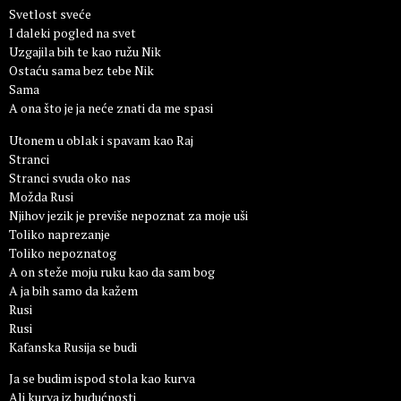
Svetlost sveće
I daleki pogled na svet
Uzgajila bih te kao ružu Nik
Ostaću sama bez tebe Nik
Sama
A ona što je ja neće znati da me spasi
Utonem u oblak i spavam kao Raj
Stranci
Stranci svuda oko nas
Možda Rusi
Njihov jezik je previše nepoznat za moje uši
Toliko naprezanje
Toliko nepoznatog
A on steže moju ruku kao da sam bog
A ja bih samo da kažem
Rusi
Rusi
Kafanska Rusija se budi
Ja se budim ispod stola kao kurva
Ali kurva iz budućnosti