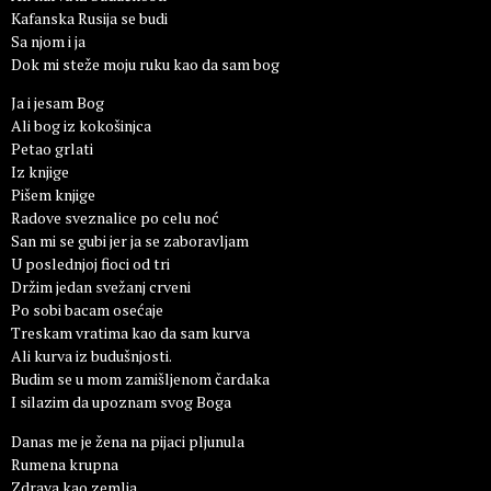
Kafanska Rusija se budi
Sa njom i ja
Dok mi steže moju ruku kao da sam bog
Ja i jesam Bog
Ali bog iz kokošinjca
Petao grlati
Iz knjige
Pišem knjige
Radove sveznalice po celu noć
San mi se gubi jer ja se zaboravljam
U poslednjoj fioci od tri
Držim jedan svežanj crveni
Po sobi bacam osećaje
Treskam vratima kao da sam kurva
Ali kurva iz budušnjosti.
Budim se u mom zamišljenom čardaka
I silazim da upoznam svog Boga
Danas me je žena na pijaci pljunula
Rumena krupna
Zdrava kao zemlja