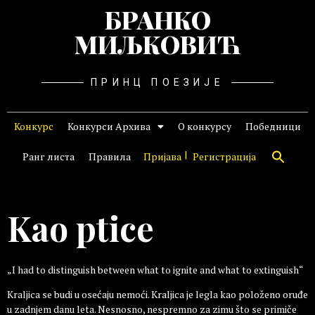
БРАНКО
МИЉКОВИЋ
ПРИНЦ ПОЕЗИЈЕ
Конкурс
Конкурси Архива
О конкурсу
Победници
Ранг листа
Правила
Пријава
Регистрација
Kao ptice
„I had to distinguish between what to ignite and what to extinguish“
Kraljica se budi u osećaju nemoći. Kraljica je legla kao položeno oruđe
u zadnjem danu leta. Nesnosno, nespremno za zimu što se primiče