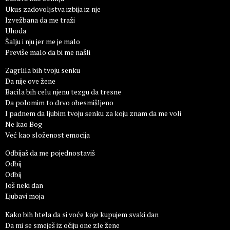
Ukus zadovoljstva izbija iz nje
Izvežbana da me traži
Uhoda
Šalju i nju jer me je malo
Previše malo da bi me našli
Zagrlila bih tvoju senku
Da nije ove žene
Bacila bih celu njenu tezgu da tresne
Da polomim to drvo obesmišljeno
I padnem da ljubim tvoju senku za koju znam da me voli
Ne kao Bog
Već kao složenost emocija
Odbijaš da me pojednostaviš
Odbij
Odbij
Još neki dan
Ljubavi moja
Kako bih htela da si voće koje kupujem svaki dan
Da mi se smeješ iz očiju one zle žene