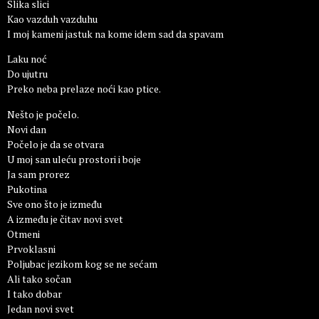
Slika slici
Kao vazduh vazduhu
I moj kameni jastuk na kome idem sad da spavam
Laku noć
Do ujutru
Preko neba prelaze noći kao ptice.
Nešto je počelo.
Novi dan
Počelo je da se otvara
U moj san uleću prostori i boje
Ja sam prorez
Pukotina
Sve ono što je između
A između je čitav novi svet
Otmeni
Prvoklasni
Poljubac jezikom kog se ne sećam
Ali tako sočan
I tako dobar
Jedan novi svet