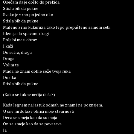
Osećam da je došlo do prekida
Stisla bih da pukne
Svako je zrno po jedno oko
Stisla bih da pukne
Maleno zrno kukuruza tako lepo prepušteno samom sebi
Idem ja da spavam, dragi
Poljubi me u obraz
I kaži
Do sutra, draga
Draga
Volim te
Mada ne znam dokle seže tvoja ruka
Do oka
Stisla bih da pukne
(Kako se takne nečija duša?)
Kada legnem na jastuk odmah ne znam i ne poznajem.
U sne mi dolaze obrisi moje stvarnosti
Deca se smeju kao da su moja
On se smeje kao da se poverava
Ja