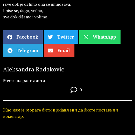
i sve dok je delimo ona se umnožava.
I piše se, dugo, večno,
sve dok dišemo i volimo.
Facebook
Twitter
WhatsApp
Telegram
Email
Aleksandra Radakovic
Место на ранг листи:
0
Жао нам је, морате бити пријављени да бисте поставили
коментар.