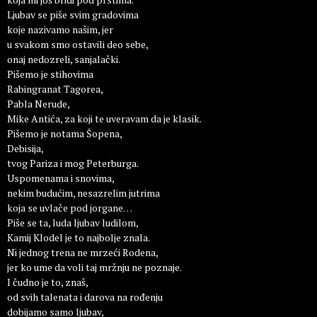
Ljubav se piše svim gradovima
koje nazivamo našim, jer
u svakom smo ostavili deo sebe,
onaj nedozreli, sanjalački.
Pišemo je stihovima
Rabingranat Tagorea,
Pabla Nerude,
Mike Antića, za koji te uveravam da je klasik.
Pišemo je notama Šopena,
Debisija,
tvog Pariza i mog Peterburga.
Uspomenama i snovima,
nekim budućim, nesazrelim jutrima
koja se uvlače pod jorgane…
Piše se ta, luda ljubav ludilom,
Kamij Klodel je to najbolje znala.
Ni jednog trena ne mrzeći Rodena,
jer ko ume da voli taj mržnju ne poznaje.
I čudno je to, znaš,
od svih talenata i darova na rođenju
dobijamo samo ljubav,