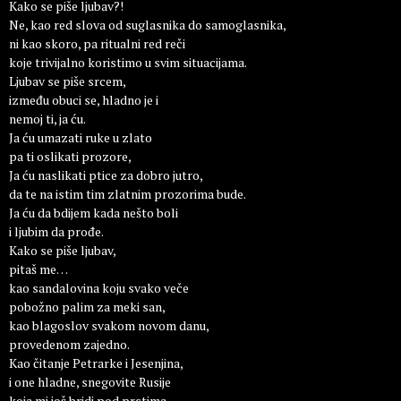
Kako se piše ljubav?!
Ne, kao red slova od suglasnika do samoglasnika,
ni kao skoro, pa ritualni red reči
koje trivijalno koristimo u svim situacijama.
Ljubav se piše srcem,
između obuci se, hladno je i
nemoj ti, ja ću.
Ja ću umazati ruke u zlato
pa ti oslikati prozore,
Ja ću naslikati ptice za dobro jutro,
da te na istim tim zlatnim prozorima bude.
Ja ću da bdijem kada nešto boli
i ljubim da prođe.
Kako se piše ljubav,
pitaš me…
kao sandalovina koju svako veče
pobožno palim za meki san,
kao blagoslov svakom novom danu,
provedenom zajedno.
Kao čitanje Petrarke i Jesenjina,
i one hladne, snegovite Rusije
koja mi još bridi pod prstima.