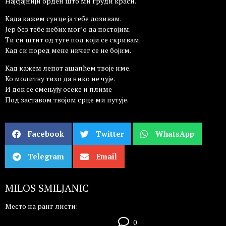
Најсјајнији орден што ми груди краси.
Када кажем сунце ја тебе дозивам.
Јер без тебе небих мог’о да постојим.
Ти си штит од туге под који се скривам.
Кад си поред мене ничег се не бојим.
Кад кажем лепот ашапћем твоје име.
Ко молитву тихо да нико не чује.
И док се смењују осеке и плиме
Под заставом твојом срце ми путује.
Facebook
Twitter
WhatsApp
Telegram
Email
MILOS SMILJANIC
Место на ранг листи:
0