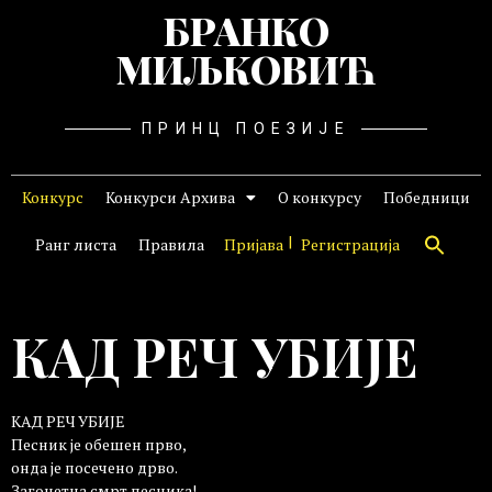
БРАНКО
МИЉКОВИЋ
ПРИНЦ ПОЕЗИЈЕ
Конкурс
Конкурси Архива
О конкурсу
Победници
Ранг листа
Правила
Пријава
Регистрација
КАД РЕЧ УБИЈЕ
КАД РЕЧ УБИЈЕ
Песник је обешен прво,
онда је посечено дрво.
Загонетна смрт песника!