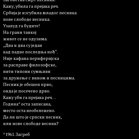
Кажу, убила га прејака реч.
Србија је изгубила младог песника
нове слободе весника.
Узалуд га будите!
На грани танкој
живот се не одузима.
„Два и два су један
кад падне последња ноћ“.
Није кафана периферијска
за расправе филозофске,
нити типови сумњиви
за дружење с вином и песницима.
Песник је обешен прво,
онда је посечено дрво.
Кажу уби га прејака реч…
Година* оста записана,
место оста необележено.
Да ли што је српски песник,
или нове слободе весник?
*1961. Загреб