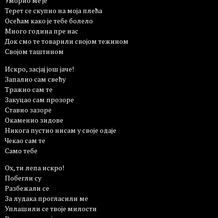
Уморио ме је
Терет се скупио на моја плећа
Осећам како је тебе болело
Много година пре нас
Док смо те товарили својом тежином
Својом таштином
Искро, засјај још јаче!
Запалио сам свећу
Тражио сам те
Закуцао сам прозоре
Ставио зазоре
Окаменио зидове
Никога пустио нисам у своје одаје
Чекао сам те
Само тебе
Ох, ти лепа искро!
Побегли су
Разбежали се
За лудака прогласили ме
Уплашили се твоје милости