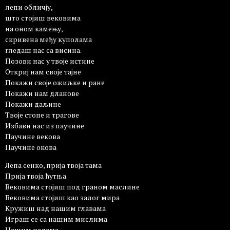
лепи обличју,
што стојиш вековима
на оном камењу,
скривена међу куполама
гледаш нас са висина.
Позови нас у твоје истине
Откриј нам своје тајне
Покажи своје ожиљке и ране
Покажи нам дланове
Покажи даљине
Твоје стопе и трагове
Избави нас из паучине
Паучине векова
Паучине окова
Лепа сенко, прија твоја тама
Прија твоја ћутња
Вековима стојиш под граном маслине
Вековима стојиш као залог мира
Кружиш над нашим главама
Играш се са нашим мислима
Нашим надама