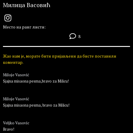
Милица Васовић
Место на ранг листи:
8
Жао нам је, морате бити пријављени да бисте поставили
коментар.
Miloje Vasović
Sjajna misaona pesma,bravo za Milicu!
Пријавите се да бисте одговорили
Miloje Vasović
Sjajna misaona pesma, bravo za Milicu!
Пријавите се да бисте одговорили
Veljko Vasovic
Bravo!