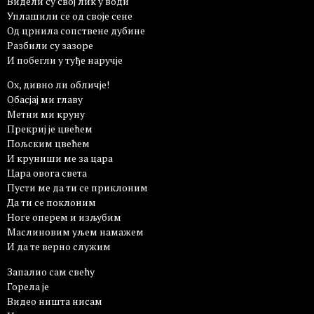
Видели су свој лик у води
Уплашили се од своје сене
Од црнила сопствене дубине
Разбили су зазоре
И побегли у туђе наручје
Ох, дивно ли обличје!
Обасјај ми главу
Метни ми круну
Прекриј је цвећем
Пољским цвећем
И круниши ме за цара
Цара овога света
Пусти ме да ти се приклоним
Да ти се поклоним
Ноге оперем и изљубим
Маслиновим уљем намажем
И да те верно служим
Запалио сам свећу
Горела је
Видео ништа нисам