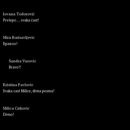
Пријавите се да бисте одговорили
Jovana Todorović
Prelepo…. svaka čast!
Пријавите се да бисте одговорили
Mira Borisavljevic
Бравоо!
Пријавите се да бисте одговорили
Sandra Vasovic
Bravo!!
Пријавите се да бисте одговорили
Kristina Pavlovic
Svaka cast Milice, divna pesma!
Пријавите се да бисте одговорили
Milica Cirkovic
Divno!
Пријавите се да бисте одговорили