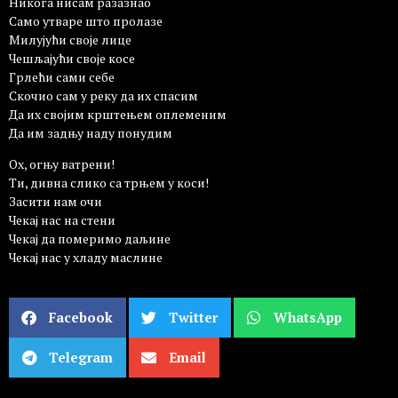
Никога нисам разазнао
Само утваре што пролазе
Милујући своје лице
Чешљајући своје косе
Грлећи сами себе
Скочио сам у реку да их спасим
Да их својим крштењем оплеменим
Да им задњу наду понудим
Ох, огњу ватрени!
Ти, дивна слико са трњем у коси!
Засити нам очи
Чекај нас на стени
Чекај да померимо даљине
Чекај нас у хладу маслине
Facebook
Twitter
WhatsApp
Telegram
Email