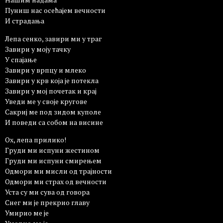
Пуниш нас осећајем вечности
И страдања
Лепа сенко, завири ми у траг
Завири у моју тачку
У спајање
Завири у врпцу и млеко
Завири у крв која је потекла
Завири у мој почетак и крај
Уведи ме у своје кругове
Сакриј ме под зидом куполе
И поведи са собом на висине
Ох, лепа прилико!
Груди ми испуни жестином
Груди ми испуни смирењем
Одмори ми мисли од трајности
Одмори ми страх од вечности
Уста су ми сува од говора
Снег ми је прекрио главу
Умирио ме је