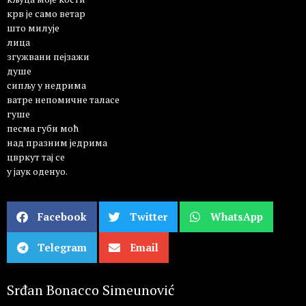
крв је само ветар
што милује
лица
згужвани пејзажи
душе
сипљу у недрима
ватре непомичне таласе
гуше
песма губи моћ
над празним једрима
цвркут тај се
у јаук оденуо.
Facebook
Twitter
WhatsApp
Telegram
Email
Srđan Bonacco Simeunović