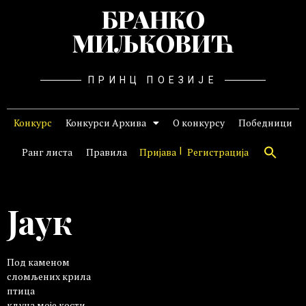
БРАНКО
МИЉКОВИЋ
ПРИНЦ ПОЕЗИЈЕ
Конкурс
Конкурси Архива
О конкурсу
Победници
Ранг листа
Правила
Пријава
Регистрација
Јаук
Под каменом
сломљених крила
птица
кљуца моје кости