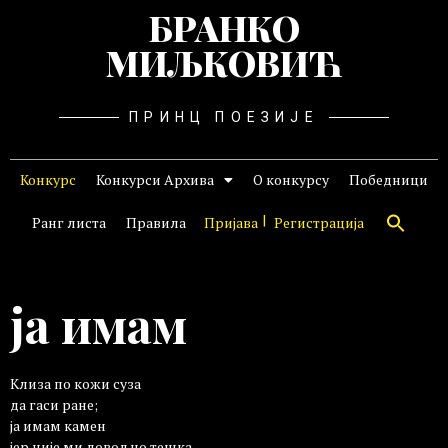
БРАНКО
МИЉКОВИЋ
ПРИНЦ ПОЕЗИЈЕ
Конкурс
Конкурси Архива
О конкурсу
Победници
Ранг листа
Правила
Пријава
Регистрација
ја имам
Клиза по кожи суза
да гаси ране;
ја имам камен
јер није ми довољно тешка