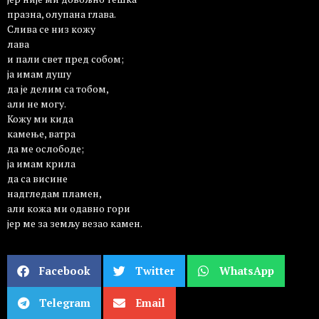
празна, олупана глава.
Слива се низ кожу
лава
и пали свет пред собом;
ја имам душу
да је делим са тобом,
али не могу.
Кожу ми кида
камење, ватра
да ме ослободе;
ја имам крила
да са висине
надгледам пламен,
али кожа ми одавно гори
јер ме за земљу везао камен.
Facebook
Twitter
WhatsApp
Telegram
Email