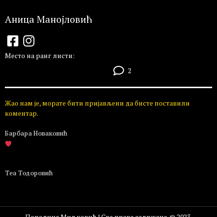
Аница Манојловић
Место на ранг листи:
2
Жао нам је, морате бити пријављени да бисте поставили
коментар.
Барбара Новаковић
Пријавите се да бисте одговорили
Теа Тодоровић
Пријавите се да бисте одговорили
Породица Миљковић | Сва права задржана. © 2023.