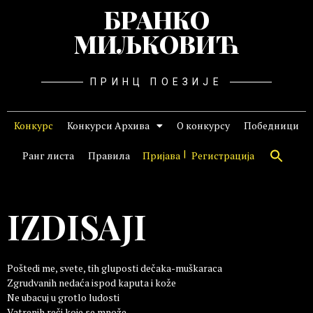
БРАНКО
МИЉКОВИЋ
ПРИНЦ ПОЕЗИЈЕ
Конкурс
Конкурси Архива
О конкурсу
Победници
Ранг листа
Правила
Пријава
Регистрација
IZDISAJI
Poštedi me, svete, tih gluposti dečaka-muškaraca
Zgrudvanih nedaća ispod kaputa i kože
Ne ubacuj u grotlo ludosti
Vatrenih reči koje se množe