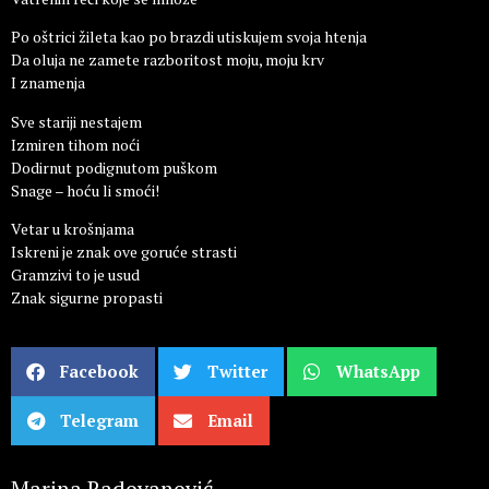
Po oštrici žileta kao po brazdi utiskujem svoja htenja
Da oluja ne zamete razboritost moju, moju krv
I znamenja
Sve stariji nestajem
Izmiren tihom noći
Dodirnut podignutom puškom
Snage – hoću li smoći!
Vetar u krošnjama
Iskreni je znak ove goruće strasti
Gramzivi to je usud
Znak sigurne propasti
Facebook
Twitter
WhatsApp
Telegram
Email
Marina Radovanović