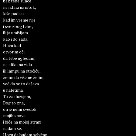
bez tebe sunce
ne izlazi na istok,
kiše padaju
kad im vreme nije
i sve zbog tebe ,
ili ja umišljam
kao i do sada.
Hoću kad
otvorim oči
da tebe ugledam,
ne sliku na zidu
ili lampu na stočiću,
želim da više ne želim,
već da se to dešava
u naletima.
To zaslužujem,
Bog to zna,
on je nemi svedok
mojih snova
i biće na mojoj strani
nadam se.
Hoću da budem sebičan,