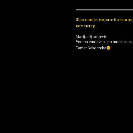
Жао нам је, морате бити пр
коментар.
Marija Djordjevic
Veoma emotivno i po mom ukusu, 
Taman kako treba
Пријавите се да бисте одговорили