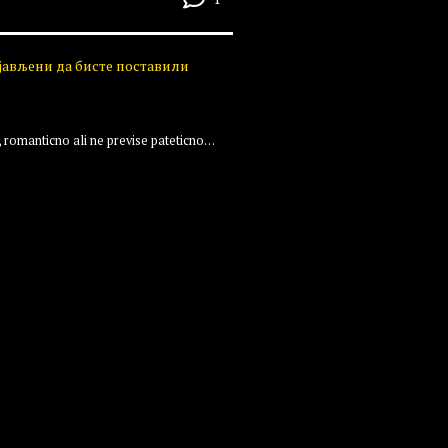
ијављени да бисте поставили
romanticno ali ne previse pateticno…