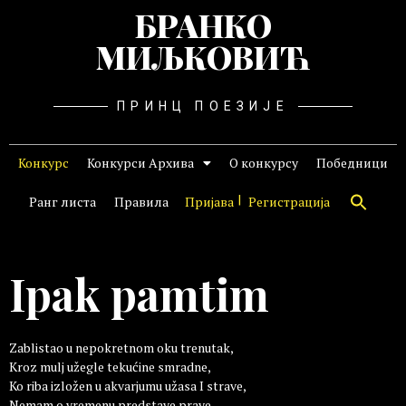
БРАНКО
МИЉКОВИЋ
ПРИНЦ ПОЕЗИЈЕ
Конкурс
Конкурси Архива
О конкурсу
Победници
Ранг листа
Правила
Пријава
Регистрација
Ipak pamtim
Zablistao u nepokretnom oku trenutak,
Kroz mulj užegle tekućine smradne,
Ko riba izložen u akvarjumu užasa I strave,
Nemam o vremenu predstave prave.