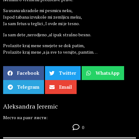
Sa usana ukradoše mi pesmicu neku,
Ispod tabana izvukoše mi zemljicu meku,
Ja sam fetus u teglici , I ovde mi je tesno.
Ja sam dete ,nerodjeno ,al ipak strašno besno.
Prolazite kraj mene smejete se dok patim,
Prolazite kraj mene ,a ja sve to verujte, pamtim…
Facebook
Twitter
WhatsApp
Telegram
Email
Aleksandra Jeremic
Место на ранг листи:
0