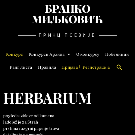
БРАНКО
МИЉКОВИЋ
ПРИНЦ ПОЕЗИЈЕ
Конкурс
Конкурси Архива
О конкурсу
Победници
Ранг листа
Правила
Пријава
Регистрација
HERBARIUM
pogledaj zidove od kamena
ladolež je za Strah
prstima razgrni paperje trava
detelina je za nesreću