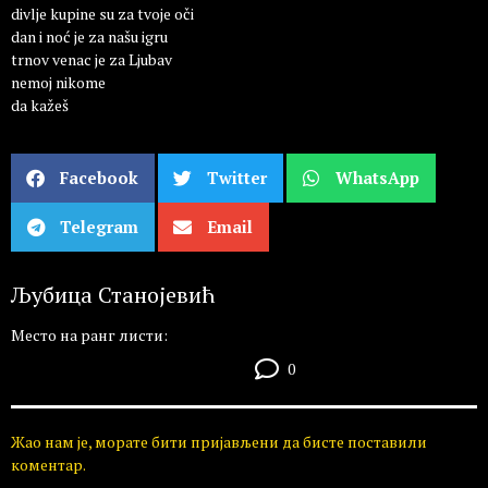
divlje kupine su za tvoje oči
dan i noć je za našu igru
trnov venac je za Ljubav
nemoj nikome
da kažeš
Facebook
Twitter
WhatsApp
Telegram
Email
Љубица Станојевић
Место на ранг листи:
0
Жао нам је, морате бити пријављени да бисте поставили
коментар.