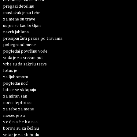
pregazi detelinu
maslačak je za tebe
za mene su trave
uspni se kao bršljan
navrh jablana
prosipaj žuti prkos po travama
pobegni od mene
pogledaj površinu vode
voda je za srećan put
vrbe su da sakriju trave
lotus je
za ljubomoru
pogledaj noć
latice se sklapaju
za miran san
noćni leptiri su
za tebe za mene
mesec je za
v e č n a č e k a nj a
borovi su za čežnju
vetar je za slobodu