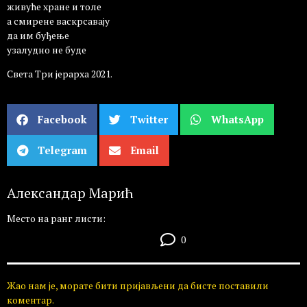
живуће хране и толе
а смирене васкрсавају
да им буђење
узалудно не буде
Света Три јерарха 2021.
Facebook
Twitter
WhatsApp
Telegram
Email
Александар Марић
Место на ранг листи:
0
Жао нам је, морате бити пријављени да бисте поставили
коментар.