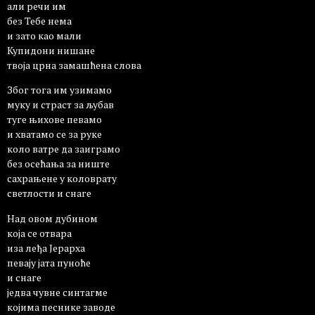
али речи им
без Тебе нема
и зато као мали
Купидони нишане
твоја црна замашћена слова
Због тога им узимамо
муку и страст за љубав
туге њихове певамо
и хватамо се за руке
коло ватре да заиграмо
без осећања за ниште
сахрањене у коловрату
светлости и снаге
Над овом дубином
која се отвара
иза леђа Јерарха
певају јата пуноће
и снаге
једва чувне синтагме
којима песнике заводе