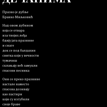
Празно је дубље
Бранко Миљковић
Над овом дубином
која се отвара
иза твојих леђа
бдију јата празнине
и снаге
док се под балдахин
свитка који у вечности
тумачиш
склањају већ замукли
гласови песника
Они се преко празнине
настале наместо
гласова дозивају
као пастири
који су изгубили
своје браве