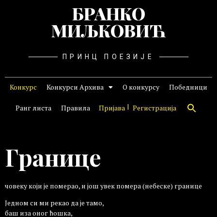
БРАНКО
МИЉКОВИЋ
ПРИНЦ ПОЕЗИЈЕ
Конкурс
Конкурси Архива
О конкурсу
Победници
Ранг листа
Правила
Пријава
Регистрација
Границе
човеку који је померао, и још увек помера (небеске) границе
Једном си ми рекао да је тамо,
баш иза оног ћошка,