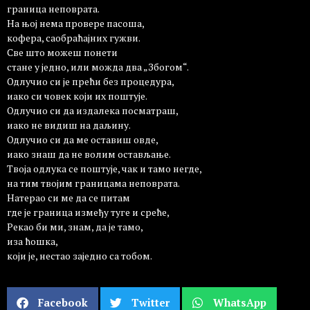
граница неповрата.
На њој нема провере пасоша,
кофера, саобраћајних гужви.
Све што можеш понети
стане у једно, или можда два „Збогом“.
Одлучио си је прећи без процедура,
иако си човек који их поштује.
Одлучио си да издалека посматраш,
иако не видиш на даљину.
Одлучио си да ме оставиш овде,
иако знаш да не волим остављање.
Твоја одлука се поштује, чак и тамо негде,
на тим твојим границама неповрата.
Натерао си ме да се питам
где је граница између туге и среће,
Рекао би ми, знам, да је тамо,
иза ћошка,
који је, нестао заједно са тобом.
Facebook
Twitter
WhatsApp