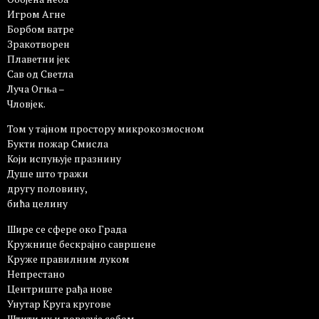
Игром Агне
Борбом ватре
Зракотворен
Плаветни јек
Сав од Светла
Луча Огња –
Чловјек.
Том у тајном простору микрокозмосном
Букти пожар Смисла
Који испуњује празнину
Душе што тражи
другу половину,
бића целину
Шире се сфере око Града
Кружнице бескрајно савршене
Круже правилним луком
Непрестано
Центриште рађа нове
Унутар Круга кругове
Штити их и повезује собом