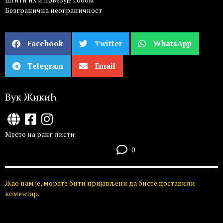
Безгранична неограничност
Facebook
Twitter
WhatsApp
Telegram
Email
Вук Жикић
Место на ранг листи:
0
Жао нам је, морате бити пријављени да бисте поставили
коментар.