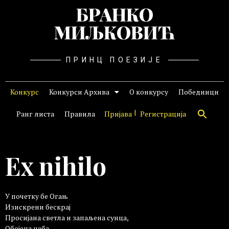
БРАНКО
МИЉКОВИЋ
ПРИНЦ ПОЕЗИЈЕ
Конкурс
Конкурси Архива
О конкурсу
Победници
Ранг листа
Правила
Пријава
Регистрација
Ex nihilo
У почетку бe Огањ
Изискрени бескрај
Просијана светла и запаљена сунца,
Обојена неба