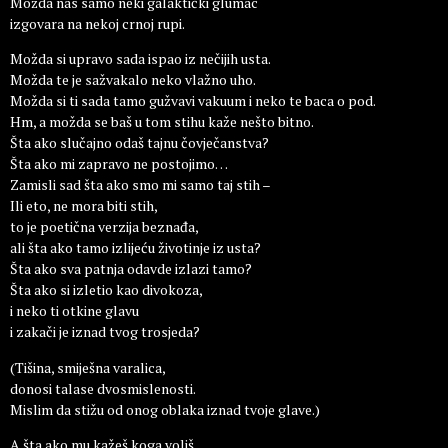
Možda nas samo neki galaktički glumac
izgovara na nekoj crnoj rupi.
Možda si upravo sada ispao iz nečijih usta.
Možda te je sažvakalo neko vlažno uho.
Možda si ti sada tamo gužvavi vakuum i neko te baca o pod.
Hm, a možda se baš u tom stihu kaže nešto bitno.
Šta ako slučajno odaš tajnu čovječanstva?
Šta ako mi zapravo ne postojimo…
Zamisli sad šta ako smo mi samo taj stih –
Ili eto, ne mora biti stih,
to je poetična verzija beznađa,
ali šta ako tamo izlijeću životinje iz usta?
Šta ako sva patnja odavde izlazi tamo?
Šta ako si izletio kao divokoza,
i neko ti otkine glavu
i zakači je iznad tvog trosjeda?
(Tišina, smiješna varalica,
donosi talase dvosmislenosti.
Mislim da stižu od onog oblaka iznad tvoje glave.)
A šta ako mu kažeš koga voliš,