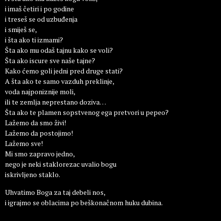
i imaš četiri i po godine
i treseš se od uzbuđenja
i smiješ se,
i šta ako ti izmami?
Šta ako mu odaš tajnu kako se voli?
Šta ako iscure sve naše tajne?
Kako ćemo goli jedni pred druge stati?
A šta ako te samo vazduh preklinje,
voda najponiznije moli,
ili te zemlja neprestano doziva…
Šta ako te plamen sopstvenog ega pretvori u pepeo?
Lažemo da smo živi!
Lažemo da postojimo!
Lažemo sve!
Mi smo zapravo jedno,
nego je neki staklorezac uvalio bogu
iskrivljeno staklo.
Uhvatimo Boga za taj debeli nos,
i igrajmo se oblacima po beškonačnom huku dubina.