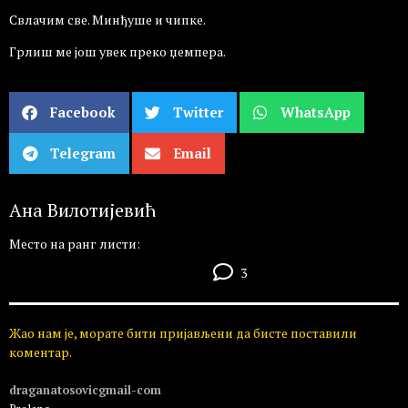
Свлачим све. Минђуше и чипке.
Грлиш ме још увек преко џемпера.
Facebook
Twitter
WhatsApp
Telegram
Email
Ана Вилотијевић
Место на ранг листи:
3
Жао нам је, морате бити пријављени да бисте поставили
коментар.
draganatosovicgmail-com