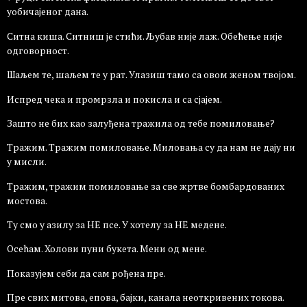
уобичајеног дана.
Ситна киша. Ситниш је стићи. Љубав није лаж. Обећење није
одговорност.
Шаљем те, шаљем те у рат. Улазиш тамо са овом женом твојом.
Испред чека и промрзла и покисла и са сјајем.
Зашто не бих као залуђена тражила од тебе помиловање?
Тражим. Тражим помиловање. Миловања су да нам не дају ни
у мисли.
Тражим, тражим помиловање за све жртве бомбардованих
мостова.
Ту смо у азилу за НЕ псе. У хотелу за НЕ медене.
Осећам. Холови пуни букета. Мени од мене.
Показујем себи да сам рођена пре.
Пре свих митова, епова, бајки, канала неоткривених токова.