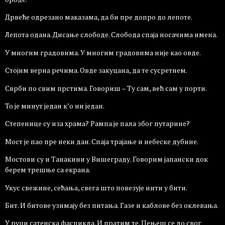
Дрвеће одрезано маказама, да би пре допро до лепоте.
Лепота одана. Дисање слободе. Слобода спаја носачима имена.
У многим градовима. У многим градовима није као овде.
Стојим верна речима. Овде закуцана, да те сусретнем.
Сврби по свим прстима. Говориш – Ту сам, већ сам у порти.
То је минут један к’о ни један.
Степенице су иза храма? Рампа је пала због путарине?
Мост је пао пре неки дан. Спаја трајање и небеске дубине.
Мостови су и Танакини у Вишеграду. Говорим јапански док
берем трешње са екрана.
Укус свежине, сећања, свега што повезује нити у бити.
Бит. И битове узимају без питања. Газе и каблове без оклевања.
У руци сатенска фасцикла. И пратим те. Пењеш се до свог