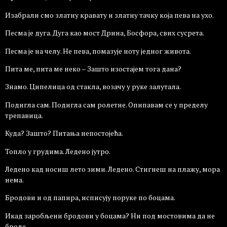
Изабрали смо златну кравату и златну тачку која пева на ухо.
Песма је дуга. Дуга као мост Дрина, Босфора, свих сусрета.
Песма је на челу. Не пева, помазује ноту једног живота.
Пита ме, пита ме неко – Зашто изостајем тога дана?
Знамо. Ципелица од стакла, возачу у руке залутала.
Подигла сам. Подигла сам ролетне. Опипавам се у пределу
трепавица.
Куда? Зашто? Питања непостојећа.
Топло у грудима. Ледено јутро.
Ледено кад носиш лето зими. Ледено. Стигнеш на плажу, мора
нема.
Бродови и од папира, исписују поруке по боцама.
Икад заробљени бродови у боцама? Ни под мостовима да не
броде.