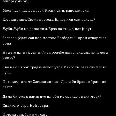
Мир је у миру.
Мост пази нас док вози. Касни сати, рано ме чека.
Коса мирише. Свежа постеља. Близу или сам далека?
Љуби. Љуби ме да заспим. Брзо да стиже, нов је пут.
Заспао и један сан под мостом. Безбедан широм отвореног
срца.
На лето ил’ на јесен, ил’ на пролеће ишчупала сам из излога
чипку?
Ево ме оштрог предзимског јутра. Износим се са свим што
чука.
Пита ме, пита ме Хасанагиница – Да ли би бранио брат или
сват?
Да ли би сусед намигнуо или би ме срвнао у неки мрак?
Сивкасто јутро. Ноћ ведра.
Црвена сам, беж и у злату.