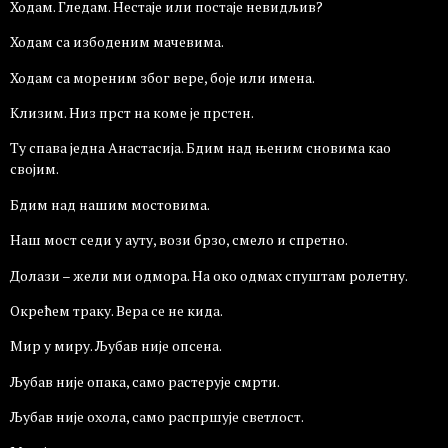
Ходам. Гледам. Нестаје или постаје невидљив?
Ходам са избоденим мачевима.
Ходам са мореним због вере, боје или имена.
Клизим. Низ прст на коме је прстен.
Ту спава једна Анастасија. Бдим над њеним сновима као
својим.
Бдим над нашим мостовима.
Наш мост седи у ауту, вози брзо, смело и спретно.
Долази – жели ми одмора. На око одмах спуштам ролетну.
Окрећем траку. Вера се не кида.
Мир у миру. Љубав није опсена.
Љубав није опака, само растерује смрти.
Љубав није охола, само распршује светлост.