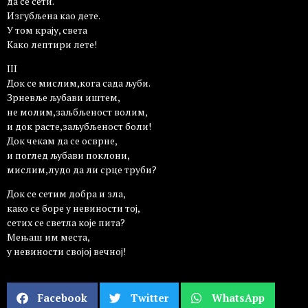
да се сети.
Изгубљена као дете.
У том крају, света
Како лептири лете!
III
Док се мислим,кога сада љуби.
Зрневље љубави иштем,
не молим,заљбљеност волим,
и док расте,заљубљеност боли!
Док чекам да се осврне,
и поглед љубави поклони,
мислим,лудо да ли срце труби?
Док се сетим добра и зла,
како се боре у невиности тој,
сетих се светла које пита?
Мењаш им места,
у невиности својој вечној!
Facebook
Twitter
WhatsApp