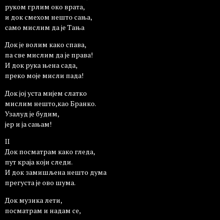
руком грлим око врата,
и док смехом нешто сања,
само мислим да је Тања
Док је волим како спава,
па све мислим да је права!
И док рука њена сада,
преко моје мисли пада!
Док јој уста мијем слатко
мислим нешто,као Бранко.
Узалуд је будим,
јер и ја сањам!
II
Док посматрам како гледа,
пут краја који следи.
И док замишљена нешто дума
прегуста је ово шума.
Док музика лети,
посматрам и надам се,