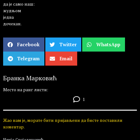
да је само наш:
жудњом
једва
дочекан.
Facebook
Twitter
WhatsApp
Telegram
Email
Бранка Марковић
Место на ранг листи:
1
Жао нам је, морате бити пријављени да бисте поставили
коментар.
Илија Стојадиновић