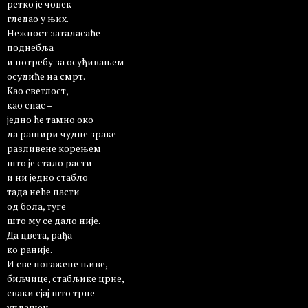
ретко је човек
гледао у њих.
Нежност заталасаће
поднебља
и потребу за осуђивањем
осудиће на смрт.
Као светлост,
као спас –
једно ће тамно око
да рашири чудне зраке
разливене корењем
што је стало расти
и ни једно стабло
тада неће пасти
од бола, туге
што му се дало није.
Да цвета, рађа
ко раније.
И све погажене њиве,
биљчице, стабљике црне,
сваки сјај што трне
уплашен –