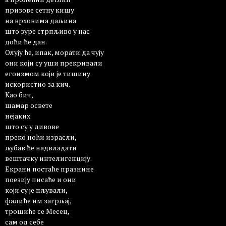
призове сетну кишу
на врховима даљина
што зуре стрпљиво у нас-
доћи ће дан.
Олују ће, ипак, морати да чују
они који су уши прекривали
егоизмом који је тишину
искористио за кич.
Као бич,
шамар освете
нејаких
што су у дивове
преко ноћи израсли,
љубав ће надвладати
вештачку интелигенцију.
Екрани постаће празнине
поезију писаће и они
који су је пљували,
фалиће им загрљај,
трошиће се Месец,
сам од себе