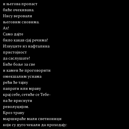
и његова пропаст
биће очекивана.
Нису веровали
његовим сновима.
Ах!
Само дајте
било какав сјај речима!
Извуците из нафталина
пристојност
да саслушате!
Биће боље за све
и камен ће проговорити
омекшалим уснама
рећи ће тајну
папрати или мраву
крај себе, сетиће се Тебе-
па ће вриснути
револуцијом.
Кроз траву
маршираће мали светионици
који су дуго чекали да проходају: