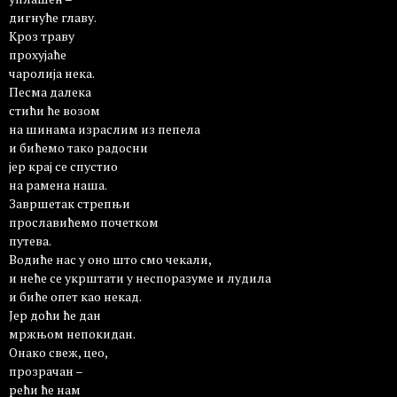
дигнуће главу.
Кроз траву
прохујаће
чаролија нека.
Песма далека
стићи ће возом
на шинама израслим из пепела
и бићемо тако радосни
јер крај се спустио
на рамена наша.
Завршетак стрепњи
прославићемо почетком
путева.
Водиће нас у оно што смо чекали,
и неће се укрштати у неспоразуме и лудила
и биће опет као некад.
Jер доћи ће дан
мржњом непокидан.
Онако свеж, цео,
прозрачан –
рећи ће нам