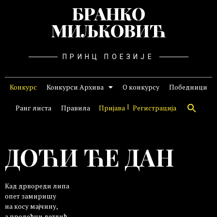
БРАНКО
МИЉКОВИЋ
ПРИНЦ ПОЕЗИЈЕ
Конкурс
Конкурси Архива
О конкурсу
Победници
Ранг листа
Правила
Пријава
Регистрација
ДОЋИ ЋЕ ДАН
Кад дрвореди липа
опет замиришу
на косу мајчину,
а пролећни детлић