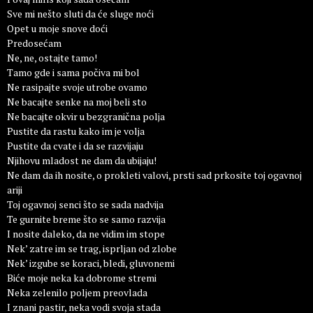
Sve mi nešto sluti da će sluge noći
Opet u moje snove doći
Predosećam
Ne, ne, ostajte tamo!
Tamo gde i sama počiva mi bol
Ne rasipajte svoje utrobe ovamo
Ne bacajte senke na moj beli sto
Ne bacajte okvir u bezgranična polja
Pustite da rastu kako im je volja
Pustite da cvate i da se razvijaju
Njihovu mladost ne dam da ubijaju!
Ne dam da ih nosite, o prokleti valovi, prsti sad prkosite toj ogavnoj
ariji
Toj ogavnoj senci što se sada nadvija
Te gurnite breme što se samo razvija
I nosite daleko, da ne vidim im stope
Nek’ zatre im se trag, isprljan od zlobe
Nek’ izgube se koraci, bledi, gluvonemi
Biće moje neka ka dobrome stremi
Neka zelenilo poljem preovlada
I znani pastir, neka vodi svoja stada