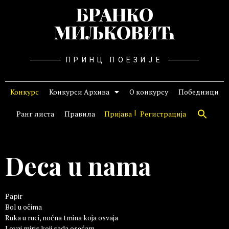
БРАНКО
МИЉКОВИЋ
ПРИНЦ ПОЕЗИЈЕ
Конкурс
Конкурси Архива
О конкурсу
Победници
Ранг листа
Правила
Пријава
Регистрација
Deca u nama
Papir
Bol u očima
Ruka u ruci, noćna tmina koja osvaja
I ovaj miris koji sada osećam