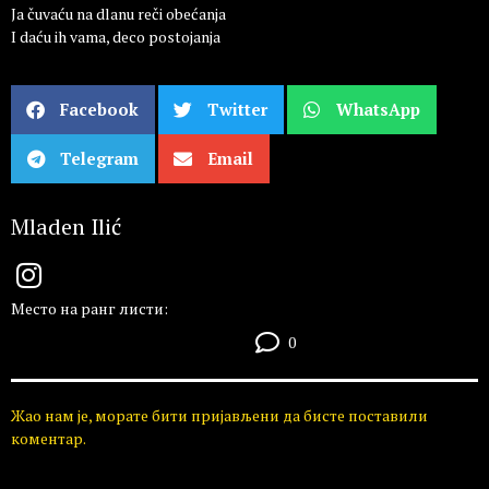
Ja čuvaću na dlanu reči obećanja
I daću ih vama, deco postojanja
Facebook
Twitter
WhatsApp
Telegram
Email
Mladen Ilić
Место на ранг листи:
0
Жао нам је, морате бити пријављени да бисте поставили
коментар.