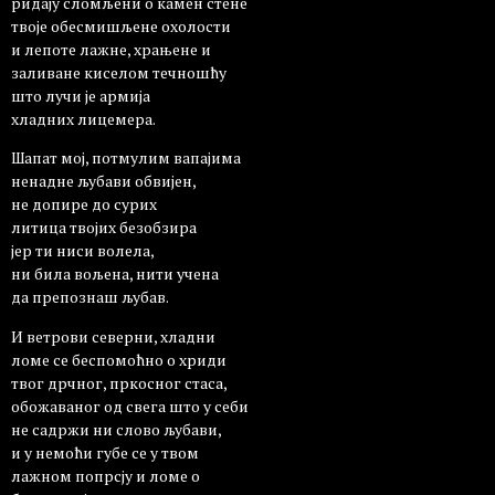
ридају сломљени о камен стене
твоје обесмишљене охолости
и лепоте лажне, храњене и
заливане киселом течношћу
што лучи је армија
хладних лицемера.
Шапат мој, потмулим вапајима
ненадне љубави обвијен,
не допире до сурих
литица твојих безобзира
јер ти ниси волела,
ни била вољена, нити учена
да препознаш љубав.
И ветрови северни, хладни
ломе се беспомоћно о хриди
твог дрчног, пркосног стаса,
обожаваног од свега што у себи
не садржи ни слово љубави,
и у немоћи губе се у твом
лажном попрсју и ломе о