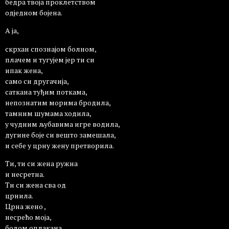
бедра твоја проклетством
одједном бојена.
А ја,
скрхан спознајом болном,
плачем и тугујем јер ти си
ипак жена,
само си другачија,
саткана туђим поткама,
непознатим морима бродила,
тамним шумама ходила,
у чудним љубавима игре водила,
дугине боје си вешто замешала,
и себе у црну жену претворила.
Ти, ти си жена ружна
и несретна.
Ти си жена сва од
црнила.
Црна жено ,
несрећо моја,
болом оплакана.