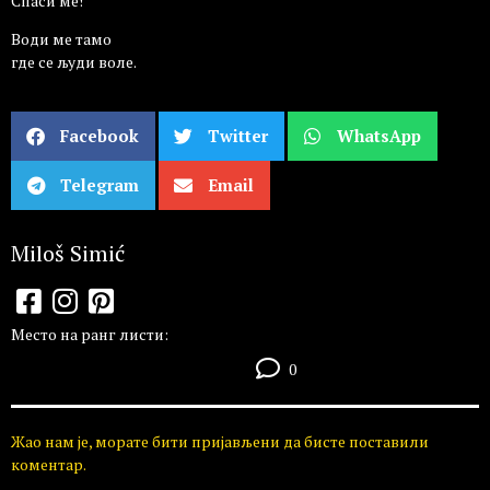
Спаси ме!
Води ме тамо
где се људи воле.
Facebook
Twitter
WhatsApp
Telegram
Email
Miloš Simić
Место на ранг листи:
0
Жао нам је, морате бити пријављени да бисте поставили
коментар.