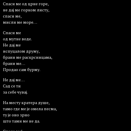
Спаси ме од црне горе,
не дај ме горком листу,
спаси ме,
мисли ме море…
Спаси ме
од мутне воде.
Не дај ме
испуцалом друму,
брани ме раскрсницама,
брани ме…
Продао сам бурму.
Не дај ме…
Сад се ти
за себе чувај.
На месту кратера душе,
тамо где ме је омела песма,
ту је оно зрно
што тами ме не да.