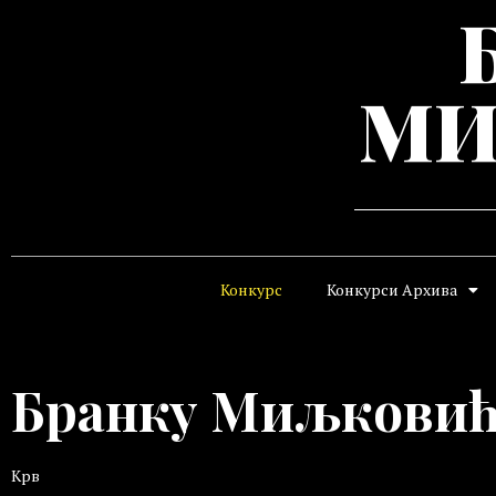
МИ
Конкурс
Конкурси Архива
Бранку Миљковић
Крв