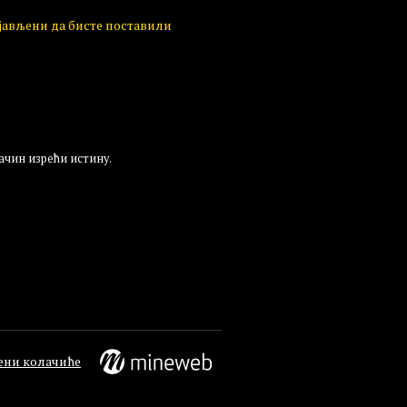
ијављени да бисте поставили
ачин изрећи истину.
ени колачиће