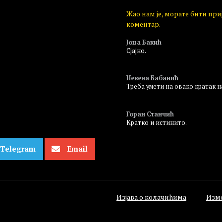
Жао нам је, морате бити пр
коментар.
Јоца Бакић
Сјајно.
Пријавите се да бисте одговорили
Невена Бабанић
Треба умети на овако кратак н
Пријавите се да бисте одговорили
Горан Станчић
Кратко и истинито.
Пријавите се да бисте одговорили
Telegram
Email
Изјава о колачићима
Изм