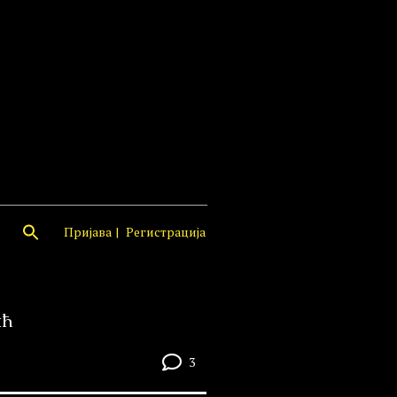
Пријава
Регистрација
ић
3