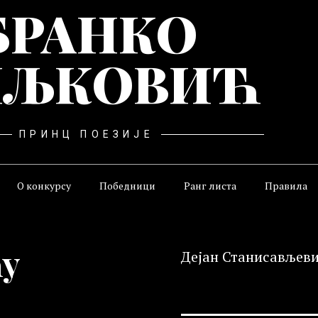
БРАНКО
ЉКОВИЋ
ПРИНЦ ПОЕЗИЈЕ
О конкурсу
Победници
Ранг листа
Правила
у
Дејан Станисављев