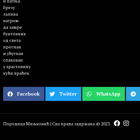
и патња
брезу
залива
ватром
да замре
бунтовник
од света
прогнан
и ућуткан
спакован
у храстовину
кући враћен.
Facebook
Twitter
WhatsApp
Породица Миљковић | Сва права задржана. © 2023.