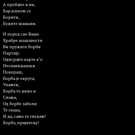
А пробајте и ви,
Бар једном се
Борити,
Будите шашави.
И поред све Ваше
Храбре шашавости
Ви пружите борби
Партију.
Одиграјте карте к’о
Несвакидашњи
Покераш,
Борба је окрута,
Упамти,
Борба те диже и
Слама,
Од борбе заболи
Те глава,
И да, само те гледам!
Борба, пријатељу!