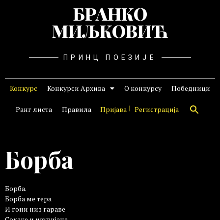
БРАНКО
МИЉКОВИЋ
ПРИНЦ ПОЕЗИЈЕ
Конкурс
Конкурси Архива
О конкурсу
Победници
Ранг листа
Правила
Пријава
Регистрација
Борба
Борба.
Борба ме тера
И гони низ гараве
Сокаке и изувијане