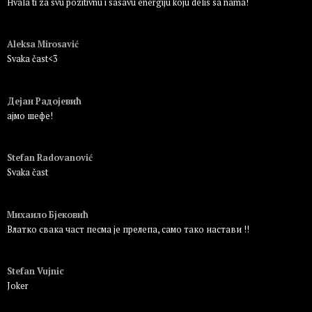
Hvala ti za svu pozitivnu i sasavu energiju koju delis sa nama!
Пријавите се да бисте одговорили
Aleksa Mirosavić
Svaka čast<3
Пријавите се да бисте одговорили
Дејан Радојевић
ајмо шефе!
Пријавите се да бисте одговорили
Stefan Radovanović
Svaka čast
Пријавите се да бисте одговорили
Михаило Бјековић
Влатко свака част песма је прелепа, само тако настави !!
Пријавите се да бисте одговорили
Stefan Vujnic
Joker
Пријавите се да бисте одговорили