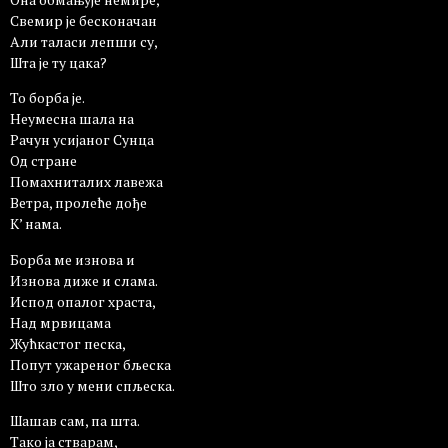
Свемир је бесконачан
Али таласи лепши су,
Шта је ту цака?
То борба је.
Неумесна шала на
Рачун усијаног Сунца
Од стране
Помахниталих лавежа
Ветра, пролеће дође
К’ нама.
Борба ме изнова и
Изнова диже и слама.
Испод опалог храста,
Над мрвицама
Жућкастог песка,
Попут ужареног бљеска
Што зло у мени спљеска.
Шашав сам, па шта.
Тако ја стварам,