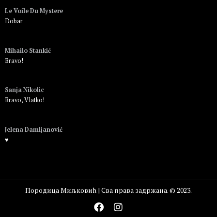
Le Voile Du Mystere
Dobar
Пријавите се да бисте одговорили
Mihailo Stankić
Bravo!
Пријавите се да бисте одговорили
Sanja Nikolic
Bravo, Vlatko!
Пријавите се да бисте одговорили
Jelena Damljanović
♥️
Пријавите се да бисте одговорили
Породица Миљковић | Сва права задржана. © 2023.