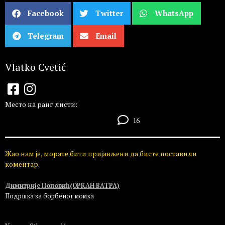
Facebook
Twitter
WhatsApp
Telegram
Email
Vlatko Cvetić
Место на ранг листи:
16
Жао нам је, морате бити пријављени да бисте поставили
коментар.
Димитрије Поповић(ОРКАН ВАТРА)
Подршка за борбеног момка
Пријавите се да бисте одговорили