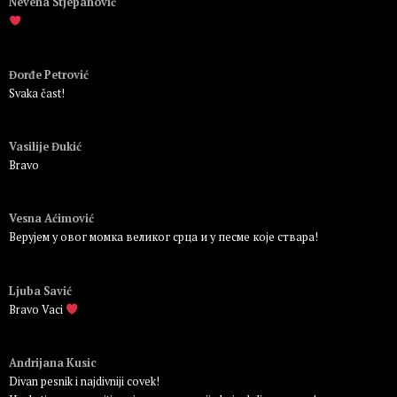
Nevena Stjepanović
Пријавите се да бисте одговорили
Đorđe Petrović
Svaka čast!
Пријавите се да бисте одговорили
Vasilije Đukić
Bravo
Пријавите се да бисте одговорили
Vesna Aćimović
Верујем у овог момка великог срца и у песме које ствара!
Пријавите се да бисте одговорили
Ljuba Savić
Bravo Vaci
Пријавите се да бисте одговорили
Andrijana Kusic
Divan pesnik i najdivniji covek!