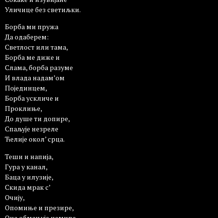
Уличице без светиљки.
Борба ми пружа
Да одаберем:
Светлост или тама,
Борба ме диже и
Слама, борба разуме
И влада надам’ом
Појединцем,
Борба ускличе и
Проклиње,
До душе ти допире,
Спаљује незреле
Ћелије окол’ срца.
Теши и напија,
Гура у канал,
Баца у илузије,
Скида мрак с’
Очију,
Опомиње и презире,
Она обмањује немире,