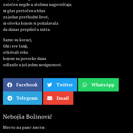
zatečen negde u atolima nagoveštaja;
ni glas pretočen u bluz
za jedan prethodni život,
ni olovka kojom si pokušavala
da danas prepišeš u sutra.
Samo su koraci,
tihi i sve tanji,
otkrivali reku
kojom su povorke dana
odlazile u još jednu nesigurnost.
Facebook
Twitter
WhatsApp
Telegram
Email
Nebojša Božinović
Место на ранг листи: