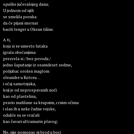
opuške jučerašnjeg dana;
U jednom od njih
se smešila poruka
da će pijani mornar
baciti lenger u Okean tišine.
A ti,
koja si se umesto lutaka
igrala obećanjima
prezrela si / bez povoda /
jedno šaputanje iz osamdeset sedme,
poljubac orošen maglom
oleandre u Kotoru…
i očaj samotnjaka,
koji je od neprospavanih noći
kao od plastelina,
pravio mališane sa krupnim, crnim očima
i slao ih u neke čudne vojske,
odakle su se vraćali
kao čuvari ultramarin plavog;
Ne, nije pomogao ni brod u boci