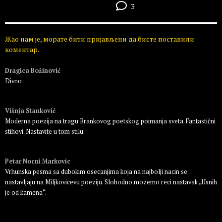
3
Жао нам је, морате бити пријављени да бисте поставили
коментар.
Dragica Božinović
Divno
Пријавите се да бисте одговорили
Višnja Stanković
Moderna poezija na tragu Brankovog poetskog poimanja sveta. Fantastični
stihovi. Nastavite u tom stilu.
Пријавите се да бисте одговорили
Petar Nocni Markovic
Vrhunska pesma sa dubokim osecanjima koja na najbolji nacin se
nastavljaju na Miljkovicevu poeziju. Slobodno mozemo reci nastavak „Usnih
je od kamena“.
Пријавите се да бисте одговорили