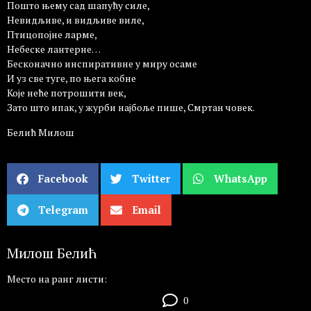
Пошто њему сад шапућу силе,
Невидљиве, и видљиве виле,
Птицопојне ларме,
Небеске лантерне…
Бесконачно инспиративне у миру осаме
И уз све туге, по њега кобне
Које неће потрошити век,
Зато што ипак, у журби најбоље пише, Смртан човек.
Белић Милош
Facebook
Twitter
WhatsApp
Telegram
Email
Милош Белић
Место на ранг листи:
0