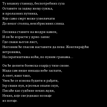
Ту влажну станицу, беспотребних суза
Оставите за задњу жељу сужња,
и пролазних путника,
Које само смрт може узвеличати
До неког столпа, неизбрисивих слика.
Песника ставите на модри камен,
И он ће израсти у дрво-запис
Где сваки његов лист,
Његовим ће гласом наставити да пева: Жонглирајући
ветровима,
На свратиштима ноћи, по пуним гранама…
Он ће делити боемска озарја у тихе снове.
Мада сам више никада неће заспати,
А опет, иако тако,
Увек ће се изнова будити и рађати,
Јер сваки пуп, и јесењи опали скуп,
Писаће као судбине неких људи,
Неких, које све једнако познаје
из потаје.