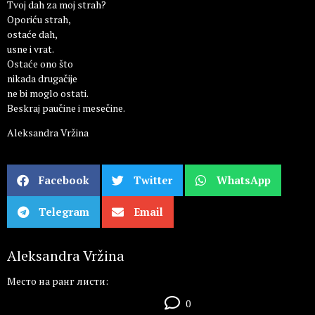
Tvoj dah za moj strah?
Oporiću strah,
ostaće dah,
usne i vrat.
Ostaće ono što
nikada drugačije
ne bi moglo ostati.
Beskraj paučine i mesečine.
Aleksandra Vržina
Facebook
Twitter
WhatsApp
Telegram
Email
Aleksandra Vržina
Место на ранг листи:
0