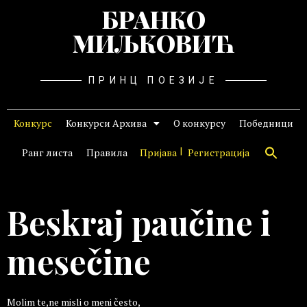
БРАНКО
МИЉКОВИЋ
ПРИНЦ ПОЕЗИЈЕ
Конкурс
Конкурси Архива
О конкурсу
Победници
Ранг листа
Правила
Пријава
Регистрација
Beskraj paučine i
mesečine
Molim te,ne misli o meni često,