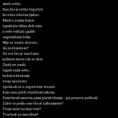
misli retko.
Kao što je retko lepa bol
ili retko iskrena ljubav.
Misli o zvuku koji je
ispuštala tišina dok smo
u sebi vrištali i gušili
nagomilanu želju.
Nije se znalo..ili jeste,
da postojala je?
Da sve što je zacrtano
jednom mora i da se desi.
Znali,ne znali,
lagali sami sebe,
bežali u beskraje
svoje nesvesti i
spoticali se o sopstvene strasti
koje smo pleli vlastitom rukom.
Sami birali mustru,sami parali tkanje…pa ponovo prišivali.
Zašto si prišio ono što je zabranjeno?
Tvoje usne za moj vrat?
Tvoj bok za moj dlan?