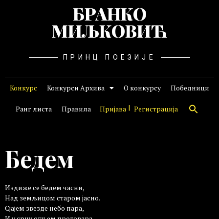
БРАНКО
МИЉКОВИЋ
ПРИНЦ ПОЕЗИЈЕ
Конкурс
Конкурси Архива
О конкурсу
Победници
Ранг листа
Правила
Пријава
Регистрација
Бедем
Издиже се бедем часни,
Над земљицом старом јасно.
Сјајем звезде небо пара,
И у срцу огњем проговара.