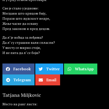
Све је стало у једноме:
Мегдани што крвцом бију,
Порази што људскост недре,
Жеље часне да освану
Пред законом и пред децом.
Да л’ је ноћца за леђима?
Да л’ су страшни вали спласли?
У месту се мирно стоји,
И не пита да л’ се боји?
Facebook
Twitter
WhatsApp
Telegram
Email
Tatjana Miljkovic
Место на ранг листи: