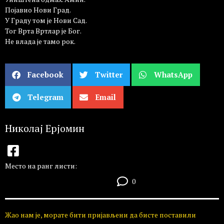
Појавио Нови Град.
У Граду том је Нови Сад.
Тог Врта Вртлар је Бог.
Не влада је тамо рок.
Facebook
Twitter
WhatsApp
Telegram
Email
Николај Ерјомин
Место на ранг листи:
0
Жао нам је, морате бити пријављени да бисте поставили