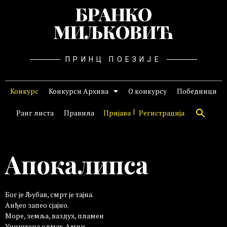
БРАНКО
МИЉКОВИЋ
ПРИНЦ ПОЕЗИЈЕ
Конкурс
Конкурси Архива
О конкурсу
Победници
Ранг листа
Правила
Пријава
Регистрација
Апокалипса
Бог је Љубав, смрт је тајна.
Анђео запео сјајно.
Море, земља, ваздух, пламен
Уништена одмах. Амин.